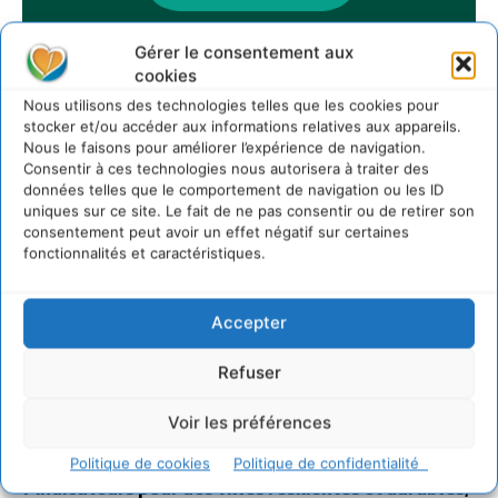
Gérer le consentement aux
cookies
Sur Cdurable
Nous utilisons des technologies telles que les cookies pour
stocker et/ou accéder aux informations relatives aux appareils.
Nous le faisons pour améliorer l’expérience de navigation.
Consentir à ces technologies nous autorisera à traiter des
Comment le sol français a perdu sa mémoire
données telles que le comportement de navigation ou les ID
hydrique et déréglé tout le territoire (2020-2026)
uniques sur ce site. Le fait de ne pas consentir ou de retirer son
2 août 2026
consentement peut avoir un effet négatif sur certaines
Développer notre attention aux espèces vivantes
fonctionnalités et caractéristiques.
non humaines avec les communs de Zoepolis
30 juillet 2026
Accepter
Un kit citoyen pour lever les freins au
développement des forêts comestibles dans nos
villes
Refuser
29 juillet 2026
Voir les préférences
L’éco-anxiété informe et l’éco-lucidité transforme
28 juillet 2026
Politique de cookies
Politique de confidentialité
7 indicateurs pour des villes résilientes et durables,