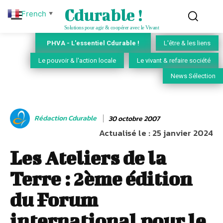
Cdurable !
French
▼
Solutions pour agir & coopérer avec le Vivant
PHVA - L'essentiel Cdurable !
L'être & les liens
Le pouvoir & l'action locale
Le vivant & refaire société
News Sélection
Rédaction Cdurable
30 octobre 2007
Actualisé le :
25 janvier 2024
Les Ateliers de la
Terre : 2ème édition
du Forum
international pour le