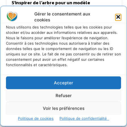
S’inspirer de l’arbre pour un modèle
économique régénératif du vivant …
Gérer le consentement aux
5 août 2026
cookies
IPBES : le « GIEC de la biodiversité » appelle les
entreprises à devenir des alliées du vivant
Nous utilisons des technologies telles que les cookies pour
stocker et/ou accéder aux informations relatives aux appareils.
4 août 2026
Nous le faisons pour améliorer l’expérience de navigation.
Comment le sol français a perdu sa mémoire
Consentir à ces technologies nous autorisera à traiter des
hydrique et déréglé tout le territoire (2020-
données telles que le comportement de navigation ou les ID
2026)
uniques sur ce site. Le fait de ne pas consentir ou de retirer son
2 août 2026
consentement peut avoir un effet négatif sur certaines
fonctionnalités et caractéristiques.
Permaculture, la Voie de l’Autonomie
30 juillet 2026
Accepter
Refuser
Newsletter
Voir les préférences
Politique de cookies
Politique de confidentialité