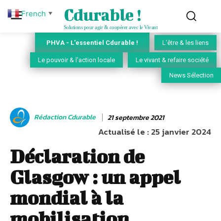
Cdurable !
French
▼
Solutions pour agir & coopérer avec le Vivant
PHVA - L'essentiel Cdurable !
L'être & les liens
Le pouvoir & l'action locale
Le vivant & refaire société
News Sélection
Rédaction Cdurable
21 septembre 2021
Actualisé le :
25 janvier 2024
Déclaration de
Glasgow : un appel
mondial à la
mobilisation