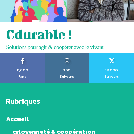
Cdurable !
Solutions pour agir & coopérer avec le vivant
11,000
200
18,000
Fans
Suiveurs
Suiveurs
Rubriques
Accueil
citoyenneté & coopération