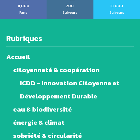
11,000
200
18,000
Fans
Suiveurs
Suiveurs
Rubriques
Accueil
citoyenneté & coopération
ICDD – Innovation Citoyenne et
Développement Durable
eau & biodiversité
énergie & climat
sobriété & circularité