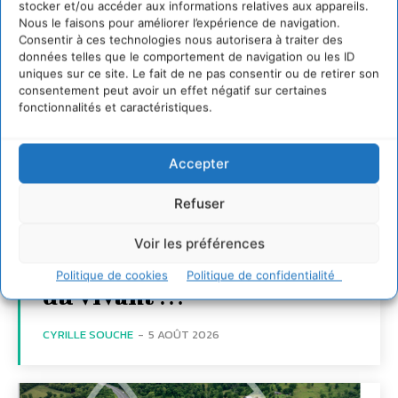
stocker et/ou accéder aux informations relatives aux appareils.
Nous le faisons pour améliorer l’expérience de navigation.
Consentir à ces technologies nous autorisera à traiter des
données telles que le comportement de navigation ou les ID
uniques sur ce site. Le fait de ne pas consentir ou de retirer son
consentement peut avoir un effet négatif sur certaines
fonctionnalités et caractéristiques.
Accepter
Refuser
S’inspirer de l’arbre
pour un modèle
Voir les préférences
économique régénératif
Politique de cookies
Politique de confidentialité
du vivant …
CYRILLE SOUCHE
-
5 AOÛT 2026