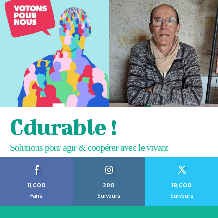
Cdurable !
Solutions pour agir & coopérer avec le vivant
11,000
200
18,000
Fans
Suiveurs
Suiveurs