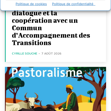
territoires par le
Politique de cookies
Politique de confidentialité
dialogue et la
coopération avec un
Commun
d’Accompagnement des
Transitions
CYRILLE SOUCHE
-
7 AOÛT 2026