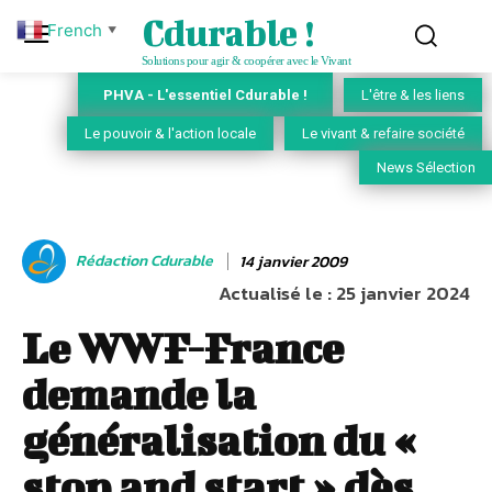
Cdurable !
French
▼
Solutions pour agir & coopérer avec le Vivant
PHVA - L'essentiel Cdurable !
L'être & les liens
Le pouvoir & l'action locale
Le vivant & refaire société
News Sélection
Rédaction Cdurable
14 janvier 2009
Actualisé le :
25 janvier 2024
Le WWF-France
demande la
généralisation du «
stop and start » dès