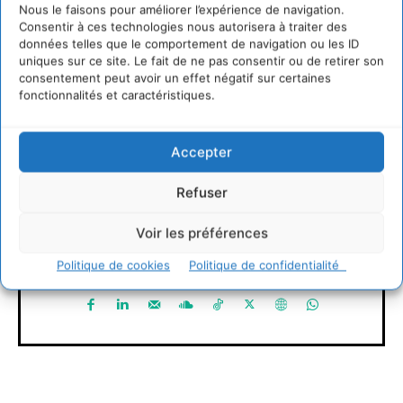
Nous le faisons pour améliorer l’expérience de navigation.
Consentir à ces technologies nous autorisera à traiter des
données telles que le comportement de navigation ou les ID
uniques sur ce site. Le fait de ne pas consentir ou de retirer son
consentement peut avoir un effet négatif sur certaines
Cyrille Souche
fonctionnalités et caractéristiques.
https://cdurable.info
Accepter
Directeur de la Publication Cdurable.info qui a eu 20
ans en 2025 ... L'occasion de supprimer la publicité et
d'un nouveau départ vers un webmedia participatif
Refuser
d'intérêt général, avec pour raison d'être de recenser
et partager les solutions utiles et durables pour agir
Voir les préférences
et coopérer avec le vivant. Je suis ouvert à toute
proposition de coopération mutuellement bénéfique
Politique de cookies
Politique de confidentialité
au service de la régénération du vivant.