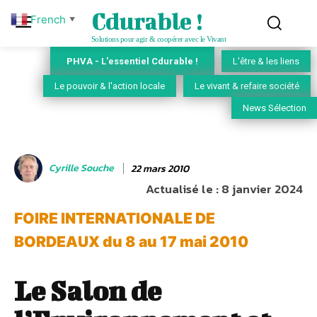
Cdurable !
French
▼
Solutions pour agir & coopérer avec le Vivant
PHVA - L'essentiel Cdurable !
L'être & les liens
Le pouvoir & l'action locale
Le vivant & refaire société
News Sélection
Cyrille Souche
22 mars 2010
Actualisé le :
8 janvier 2024
FOIRE INTERNATIONALE DE
BORDEAUX du 8 au 17 mai 2010
Le Salon de