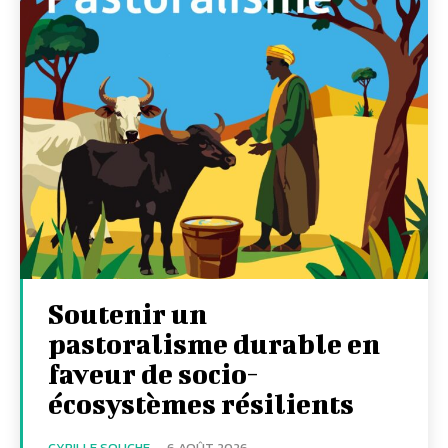
Soutenir un
pastoralisme durable en
faveur de socio-
écosystèmes résilients
CYRILLE SOUCHE
-
6 AOÛT 2026