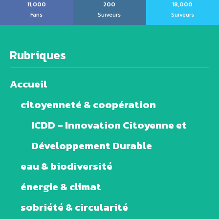
11,000
200
18,000
Fans
Suiveurs
Suiveurs
Rubriques
Accueil
citoyenneté & coopération
ICDD – Innovation Citoyenne et
Développement Durable
eau & biodiversité
énergie & climat
sobriété & circularité