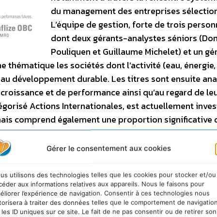
du management des entreprises sélectio
L’équipe de gestion, forte de trois perso
dont deux gérants-analystes séniors (Do
Pouliquen et Guillaume Michelet) et un gé
e thématique les sociétés dont l’activité (eau, énergie,
 au développement durable. Les titres sont ensuite ana
 croissance et de performance ainsi qu’au regard de le
gorisé Actions Internationales, est actuellement inves
ais comprend également une proportion significative 
 Il est également investi sur un large spectre de secte
), biocarburant (10%) et permet d’accéder à des entrepr
Gérer le consentement aux cookies
 investi sur des entreprises dont la capitalisation bours
estion s’inscrit dans un pôle d’expertise en gestion diver
us utilisons des technologies telles que les cookies pour stocker et/ou
céder aux informations relatives aux appareils. Nous le faisons pour
ement qui développe une approche thématique à l’inst
éliorer l’expérience de navigation. Consentir à ces technologies nous
AM Innovation ou NOAM actifs premiers.
torisera à traiter des données telles que le comportement de navigatio
 les ID uniques sur ce site. Le fait de ne pas consentir ou de retirer son