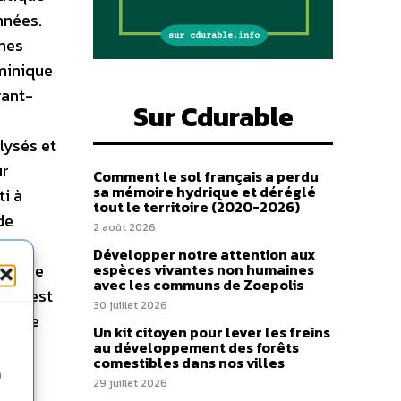
nnées.
nnes
minique
rant-
Sur Cdurable
lysés et
ur
Comment le sol français a perdu
sa mémoire hydrique et déréglé
ti à
tout le territoire (2020-2026)
de
2 août 2026
urs
Développer notre attention aux
ises de
espèces vivantes non humaines
avec les communs de Zoepolis
ière est
30 juillet 2026
sifiée
Un kit citoyen pour lever les freins
ar de
au développement des forêts
comestibles dans nos villes
n
29 juillet 2026