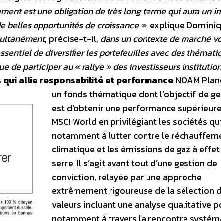
ement est une obligation de très long terme qui aura un i
 de belles opportunités de croissance »
, explique Domini
ultanément
, précise-t-il,
dans un contexte de marché vol
essentiel de diversifier les portefeuilles avec des thémati
ue de participer au « rallye » des investisseurs institutio
 qui allie responsabilité et performance
NOAM Planè
un fonds thématique dont l’objectif de ge
est d’obtenir une performance supérieure
MSCI World en privilégiant les sociétés qu
notamment à lutter contre le réchauffem
climatique et les émissions de gaz à effet
serre. Il s’agit avant tout d’une gestion de
conviction, relayée par une approche
extrêmement rigoureuse de la sélection 
valeurs incluant une analyse qualitative 
notamment à travers la rencontre systém