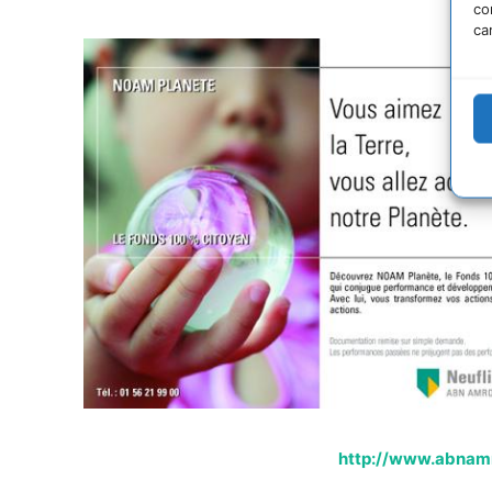
co
ca
http://www.abnamr