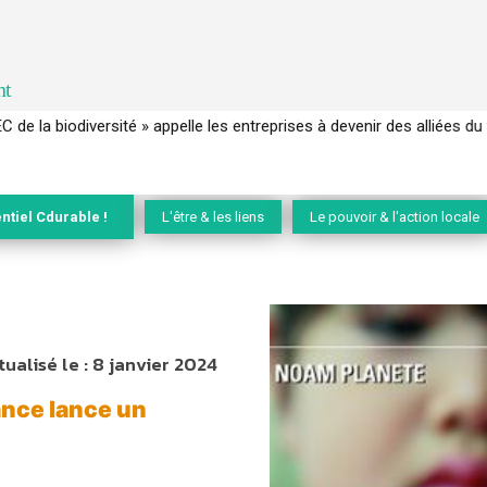
nt
EC de la biodiversité » appelle les entreprises à devenir des alliées du 
ntiel Cdurable !
L'être & les liens
Le pouvoir & l'action locale
tualisé le :
8 janvier 2024
ance lance un