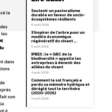
Soutenir un pastoralisme
cé la
durable en faveur de socio-
écosystèmes résilients
6 août 2026
 des
S’inspirer de l’arbre pour un
 les
modèle économique
M
régénératif du vivant …
du
5 août 2026
IPBES : le « GIEC de la
biodiversité » appelle les
nt dans
entreprises à devenir des
alliées du vivant
ations
4 août 2026
Comment le sol français a
 de
perdu sa mémoire hydrique et
déréglé tout le territoire
 Après
(2020-2026)
fait son
2 août 2026
la
nt à