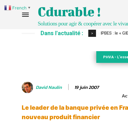
Cdurable !
French
▼
Solutions pour agir & coopérer avec le viva
Dans l'actualité :
IPBES : le « GI
>
PHVA - L'esse
19 juin 2007
David Naulin
Ac
Le leader de la banque privée en Fr
nouveau produit financier