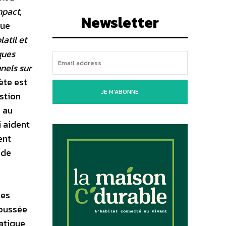
mpact,
Newsletter
que
atil et
ques
nnels sur
te est
JE M'ABONNE
stion
 au
i aident
ent
 de
des
poussée
atique