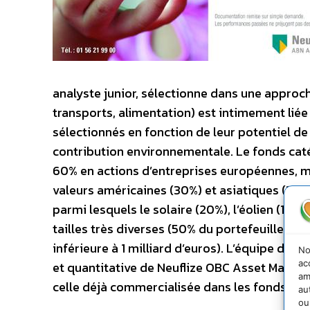
analyste junior, sélectionne dans une approch
transports, alimentation) est intimement liée
sélectionnés en fonction de leur potentiel de
contribution environnementale. Le fonds caté
60% en actions d’entreprises européennes, m
valeurs américaines (30%) et asiatiques (10%).
parmi lesquels le solaire (20%), l’éolien (18%
tailles très diverses (50% du portefeuille est
inférieure à 1 milliard d’euros). L’équipe de g
No
ac
et quantitative de Neuflize OBC Asset Manag
am
celle déjà commercialisée dans les fonds NO
au
ou