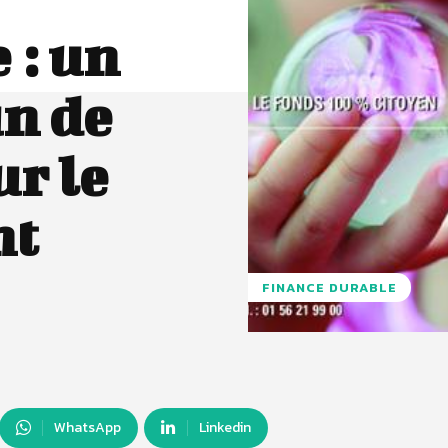
 : un
n de
r le
nt
FINANCE DURABLE
WhatsApp
Linkedin