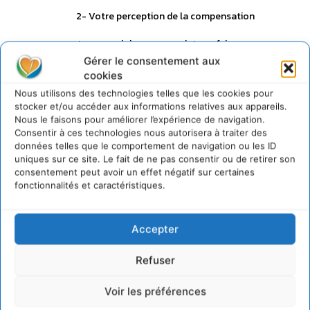
2- Votre perception de la compensation
Je vous rejoins sur un point : ne faire que
compenser ses émissions et continuer de vivre
Gérer le consentement aux
sans aucun sacrifice est inutile.
cookies
Nous sensibilisons les particuliers sur notre site
Nous utilisons des technologies telles que les cookies pour
Internet, et accompagnons les entreprises dans
stocker et/ou accéder aux informations relatives aux appareils.
leur démarche de réduction.
Nous le faisons pour améliorer l’expérience de navigation.
En revanche, dire que la compensation est
Consentir à ces technologies nous autorisera à traiter des
réservée aux riches me semble éxagéré. C’est
données telles que le comportement de navigation ou les ID
effectivement une solution qui n’existe que dans
uniques sur ce site. Le fait de ne pas consentir ou de retirer son
les pays du Nord, mais lorsqu’on doit voyager en
consentement peut avoir un effet négatif sur certaines
avion ou utiliser son véhicule chaque jour, chacun
fonctionnalités et caractéristiques.
peut dégager un budget dédié à la compensation
CO2.
Je vous remercie d’avoir lancé le débat et de
Accepter
m’avoir lu.
Cet article a été rédigé dans le cadre de la
Refuser
newsletter que nous envoyons aux abonnés
d’Action Carbone, donc sans greenwashing : ce
Voir les préférences
n’est pas un communiqué de presse mais un
article de fond sur les critiques que l’on peut faire