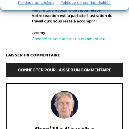
Politique de cookies
Politique de confidentialité
à la compensation carbone et les écueils à éviter.
Merci à C.durable.info de l’avoir relayé.
Votre réaction est la parfaite illustration du
travail qu’il nous reste à accomplir !
Jeremy
Connecter pour laisser un commentaire
LAISSER UN COMMENTAIRE
CONNECTER POUR LAISSER UN COMMENTAIRE