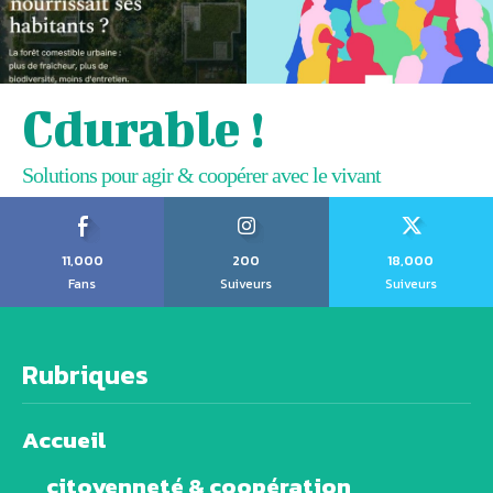
Cdurable !
Solutions pour agir & coopérer avec le vivant
11,000
200
18,000
Fans
Suiveurs
Suiveurs
Rubriques
Accueil
citoyenneté & coopération