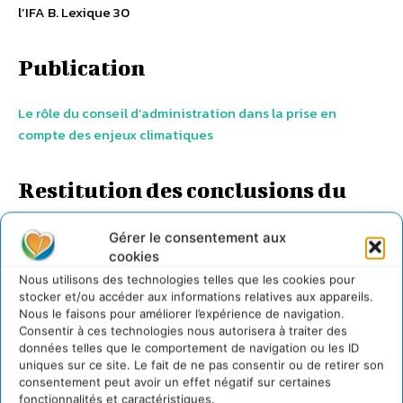
l’IFA B. Lexique 30
Publication
Le rôle du conseil d’administration dans la prise en
compte des enjeux climatiques
Restitution des conclusions du
groupe de travail IFA
Gérer le consentement aux
cookies
Conclusions du goupe de travail IFA : 5 constats et 4
Nous utilisons des technologies telles que les cookies pour
recommandations
Restitution des conclusions du groupe
stocker et/ou accéder aux informations relatives aux appareils.
de travail IFA
Nous le faisons pour améliorer l’expérience de navigation.
Consentir à ces technologies nous autorisera à traiter des
données telles que le comportement de navigation ou les ID
uniques sur ce site. Le fait de ne pas consentir ou de retirer son
consentement peut avoir un effet négatif sur certaines
fonctionnalités et caractéristiques.