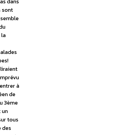
pas dans
s sont
e semble
 du
 la
malades
pes!
liraient
 imprévu
entrer à
péen de
 au 3ème
t un
sur tous
e des