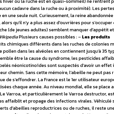
 hiver où la ruche est en quasi-sommeil) ne rentrent 
ucun cadavre dans la ruche ou à proximité). Les perte
re en une seule nuit. Curieusement, la reine abandonné
alors qu’il n’y a plus assez d’ouvrières pour s’occuper
uche (de jeunes adultes) semblent manquer d’appétit et
Wikipedia
Plusieurs causes possibles : –
Les produits
uits chimiques différents dans les ruches de colonies 
e pollen dans les alvéoles en contiennent jusqu’à 35 ty
semble être la cause du syndrome, les pesticides affaib
ppelés néonicotinoïdes sont suspectés d’avoir un effet
leur chemin. Sans cette mémoire, l’abeille ne peut pas r
ue de s’effondrer. La France est le 1er utilisateur euro
lisées chaque année. Au niveau mondial, elle se place
 Le Varroa, et particulièrement le Varroa destructor, es
es affaiblit et propage des infections virales. Véhiculé 
ferts d’abeilles reproductrices ou de ruches, il reste un