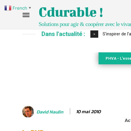
Cdurable !
French
▼
Solutions pour agir & coopérer avec le viva
Dans l'actualité :
IPBES : le « GI
>
PHVA - L'esse
10 mai 2010
David Naulin
Ac