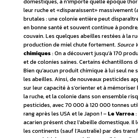
domestiques, à n’importe quelle époque (hors
leur ruche et «disparaissent» massivement (a
brutales : une colonie entière peut disparaît
en bonne santé et souvent continue à pondre, 
couvain. Les quelques abeilles restées à la r
production de miel chute fortement.
Source 
chimiques
: On a découvert jusqu’à 170 prod
et de colonies saines. Certains échantillons d
Bien qu’aucun produit chimique à lui seul ne 
les abeilles. Ainsi, de nouveaux pesticides a
sur leur capacité à s’orienter et à mémoriser 
la ruche, et la colonie dans son ensemble risq
pesticides, avec 70 000 à 120 000 tonnes uti
rang après les USA et le Japon ! –
Le Varroa
:
acarien présent chez l’abeille domestique. Il l
les continents (sauf l’Australie) par des trans