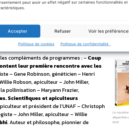
nsentement peut avoir un effet négatif sur certaines fonctionnalités et
ractéristiques.
Accepter
Refuser
Voir les préférence
Politique de cookies
Politique de confidentialité
c les compléments de programmes : –
Coup
content leur première rencontre avec les
iste – Gene Robinson, généticien – Henri
illie Robson, apiculteur – John Miller,
la pollinisation – Maryann Frazier,
s. Scientifiques et apiculteurs
apiculteur et président de l’UNAF – Christoph
Le mystère 
ste – John Miller, apiculteur – Willie
disparition 
bhi
. Auteur et philosophe, pionnier de
DVD