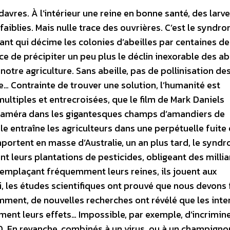
davres. À l’intérieur une reine en bonne santé, des larv
aiblies. Mais nulle trace des ouvrières. C’est le syndr
t qui décime les colonies d’abeilles par centaines de 
 de précipiter un peu plus le déclin inexorable des abe
otre agriculture. Sans abeille, pas de pollinisation des
me… Contrainte de trouver une solution, l’humanité est
ltiples et entrecroisées, que le film de Mark Daniels
sa caméra dans les gigantesques champs d’amandiers de
le entraîne les agriculteurs dans une perpétuelle fuite
mportent en masse d’Australie, un an plus tard, le synd
t leurs plantations de pesticides, obligeant des milli
remplaçant fréquemment leurs reines, ils jouent aux
i, les études scientifiques ont prouvé que nous devons 
emment, de nouvelles recherches ont révélé que les inte
ement leurs effets… Impossible, par exemple, d’incrimine
 En revanche, combinés à un virus, ou à un champignon