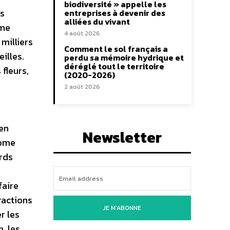
biodiversité » appelle les
es
entreprises à devenir des
alliées du vivant
ome
4 août 2026
milliers
Comment le sol français a
illes.
perdu sa mémoire hydrique et
déréglé tout le territoire
 fleurs,
(2020-2026)
2 août 2026
 en
Newsletter
rome
ards
faire
ractions
JE M'ABONNE
r les
, les