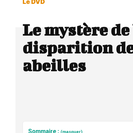
Le DVD
Le mystère de 
disparition d
abeilles
Sommaire :
(masquer)