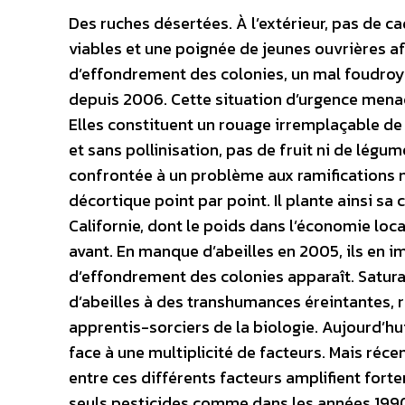
Des ruches désertées. À l’extérieur, pas de ca
viables et une poignée de jeunes ouvrières aff
d’effondrement des colonies, un mal foudroyan
depuis 2006. Cette situation d’urgence menace
Elles constituent un rouage irremplaçable de n
et sans pollinisation, pas de fruit ni de légu
confrontée à un problème aux ramifications mu
décortique point par point. Il plante ainsi 
Californie, dont le poids dans l’économie loca
avant. En manque d’abeilles en 2005, ils en i
d’effondrement des colonies apparaît. Saturan
d’abeilles à des transhumances éreintantes, 
apprentis-sorciers de la biologie. Aujourd’hu
face à une multiplicité de facteurs. Mais réc
entre ces différents facteurs amplifient fort
seuls pesticides comme dans les années 1990.