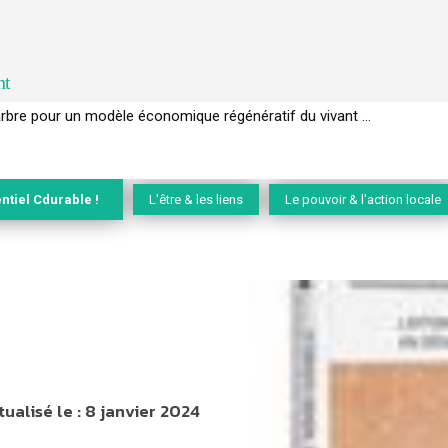
nt
EC de la biodiversité » appelle les entreprises à devenir des alliées du 
ntiel Cdurable !
L'être & les liens
Le pouvoir & l'action locale
tualisé le :
8 janvier 2024