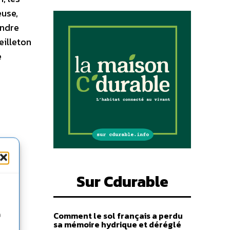
euse,
endre
œilleton
e
Sur Cdurable
Comment le sol français a perdu
n
sa mémoire hydrique et déréglé