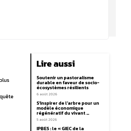
Lire aussi
Soutenir un pastoralisme
 plus
durable en faveur de socio-
écosystèmes résilients
6 août 2026
nquête
S’inspirer de l’arbre pour un
modèle économique
régénératif du vivant …
5 août 2026
IPBES : le « GIEC de la