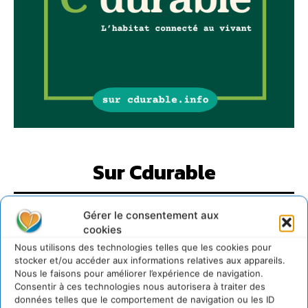
Sur Cdurable
Comment le sol français a perdu sa mémoire
Gérer le consentement aux
hydrique et déréglé tout le territoire (2020-2026)
cookies
2 août 2026
Nous utilisons des technologies telles que les cookies pour
Développer notre attention aux espèces vivantes
stocker et/ou accéder aux informations relatives aux appareils.
non humaines avec les communs de Zoepolis
Nous le faisons pour améliorer l’expérience de navigation.
Consentir à ces technologies nous autorisera à traiter des
30 juillet 2026
données telles que le comportement de navigation ou les ID