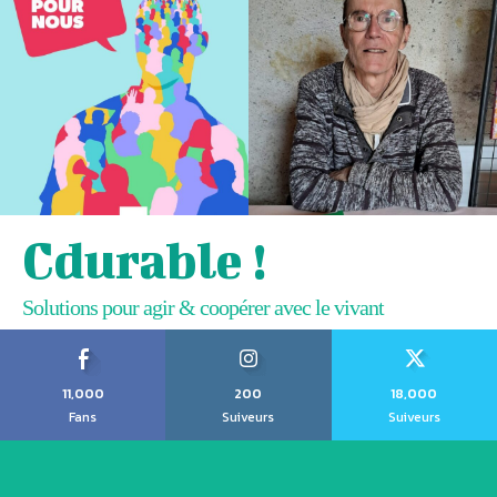
Cdurable !
Solutions pour agir & coopérer avec le vivant
11,000
200
18,000
Fans
Suiveurs
Suiveurs