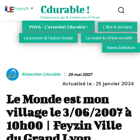
Cdurable !
French
▼
Solutions pour agir & coopérer avec le Vivant
PHVA - L'essentiel Cdurable !
L'être & les liens
Le pouvoir & l'action locale
Le vivant & refaire société
News Sélection
Rédaction Cdurable
29 mai 2007
Actualisé le :
25 janvier 2024
Le Monde est mon
village le 3/06/2007 à
10h00 | Feyzin Ville
du Grand Lyon