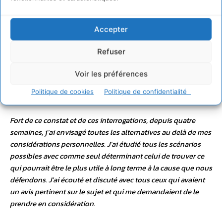
députés et nos sénateurs, demain, ne sont pas imprégnés de
la même nécessité et n’admettent collectivement que, là plus
Accepter
qu’ailleurs, la somme des intérêts particuliers ne fait pas
l’intérêt général.
Refuser
Je sais enfin que la culture même des partis politiques
Voir les préférences
aujourd’hui n’est pas toujours compatible avec l’esprit et les
Politique de cookies
Politique de confidentialité
ambitions du Pacte .
Fort de ce constat et de ces interrogations, depuis quatre
semaines, j’ai envisagé toutes les alternatives au delà de mes
considérations personnelles. J’ai étudié tous les scénarios
possibles avec comme seul déterminant celui de trouver ce
qui pourrait être le plus utile à long terme à la cause que nous
défendons. J’ai écouté et discuté avec tous ceux qui avaient
un avis pertinent sur le sujet et qui me demandaient de le
prendre en considération.