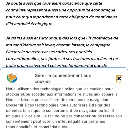
Je doute aussi que tous aient conscience que cette
contrainte représente aussi une opportunité économique
pour ceux qui répondront à cette obligation de créativité et
d’inventivité écologique.
Je crains aussi et surtout que, dès lors que l’hypothèque de
ma candidature soit levée, chemin faisant, la campagne
électorale ne retrouve ses codes, ses priorités
conventionnelles, ses joutes et ses fractures usuelles, et ne
traite progressivement cet enjeu fondamental que de
manière accessoire et non plus de manière essentielle,
Gérer le consentement aux
jusqu’à peut-être l’oublier complètement.
cookies
Nous utilisons des technologies telles que les cookies pour
Je sais encore par expérience qu’à l’avenir, ce que le pouvoir
stocker et/ou accéder aux informations relatives aux appareils.
exécutif pourra proposer ou tenter en cette matière risquera
Nous le faisons pour améliorer l’expérience de navigation.
Consentir à ces technologies nous autorisera à traiter des
d’être entravé ou contrarié par un pouvoir législatif qui s’est
données telles que le comportement de navigation ou les ID
montré jusqu’à présent peu enclin à ce type de
uniques sur ce site. Le fait de ne pas consentir ou de retirer son
préoccupation. Je sais que la détermination et la conviction
consentement peut avoir un effet négatif sur certaines
du futur gouvernement ne suffiront pas à elles seules si nos
fonctionnalités et caractéristiques.