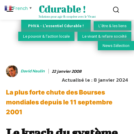
Cdurable !
French
▼
Solutions pour agir & coopérer avec le Vivant
PHVA - L'essentiel Cdurable !
L'être & les liens
Le pouvoir & l'action locale
Le vivant & refaire société
News Sélection
David Naulin
22 janvier 2008
Actualisé le :
8 janvier 2024
La plus forte chute des Bourses
mondiales depuis le 11 septembre
2001
Le krach du système