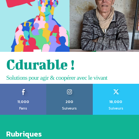
Cdurable !
Solutions pour agir & coopérer avec le vivant
11,000
200
18,000
Fans
Suiveurs
Suiveurs
Rubriques