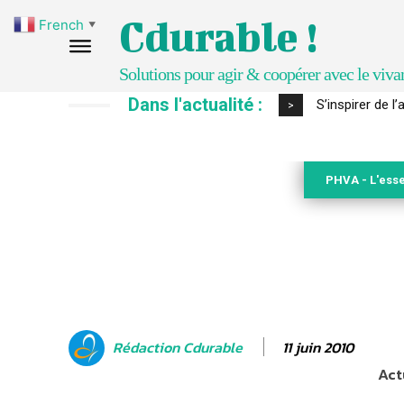
Cdurable !
French
▼
Solutions pour agir & coopérer avec le viva
Dans l'actualité :
S’inspirer de 
>
PHVA - L'esse
11 juin 2010
Rédaction Cdurable
Act