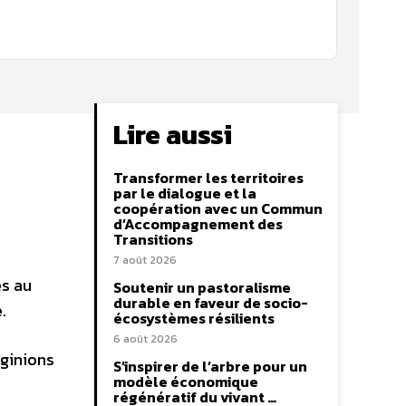
Lire aussi
Transformer les territoires
par le dialogue et la
coopération avec un Commun
d’Accompagnement des
Transitions
7 août 2026
es au
Soutenir un pastoralisme
durable en faveur de socio-
.
écosystèmes résilients
6 août 2026
aginions
S’inspirer de l’arbre pour un
modèle économique
régénératif du vivant …