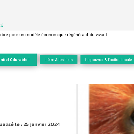
nt
l’arbre pour un modèle économique régénératif du vivant …
ntiel Cdurable !
L'être & les liens
Le pouvoir & l'action locale
ualisé le :
25 janvier 2024