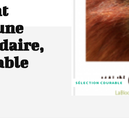
t
une
daire,
able
SÉLECTION CDURABLE