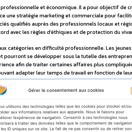
ofessionnelle et économique. Il a pour objectif de c
 une stratégie marketing et commerciale pour facilite
és qualifiés auprès des professionnels locaux et régi
rd avec les règles d’éthiques et de protection du viva
ux catégories en difficulté professionnelle. Les jeunes
et pourront se développer sous la tutelle des entrepre
ience afin de traiter certaines affaires plus compliqué
uvant adapter leur temps de travail en fonction de leu
Gérer le consentement aux cookies
30 au palais de congrès de Grasse
us utilisons des technologies telles que les cookies pour stocker et/ou
céder aux informations relatives aux appareils. Nous le faisons pour
éliorer l’expérience de navigation. Consentir à ces technologies nous
torisera à traiter des données telles que le comportement de navigatio
 les ID uniques sur ce site. Le fait de ne pas consentir ou de retirer son
émarche (1/4 h)