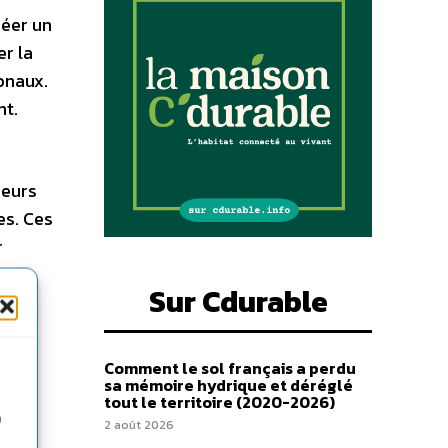
réer un
r la
onaux.
nt.
neurs
es. Ces
r
Sur Cdurable
Comment le sol français a perdu
sa mémoire hydrique et déréglé
tout le territoire (2020-2026)
n
2 août 2026