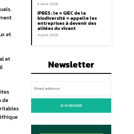
5 août 2026
uels.
IPBES : le « GIEC de la
mment
biodiversité » appelle les
entreprises à devenir des
alliées du vivant
ux et
4 août 2026
l et
Newsletter
il
ites
n de
JE M'ABONNE
ritables
 éthique