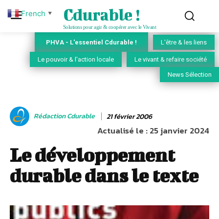
Cdurable !
French
▼
Solutions pour agir & coopérer avec le Vivant
PHVA - L'essentiel Cdurable !
L'être & les liens
Le pouvoir & l'action locale
Le vivant & refaire société
News Sélection
Rédaction Cdurable
21 février 2006
Actualisé le :
25 janvier 2024
Le développement
durable dans le texte