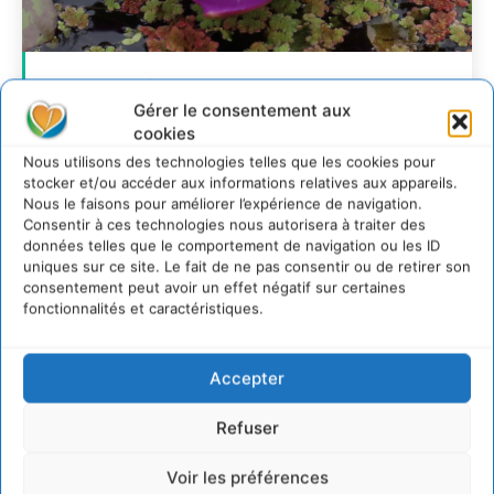
Transformer les
Gérer le consentement aux
territoires par le
cookies
dialogue et la
Nous utilisons des technologies telles que les cookies pour
coopération avec un
stocker et/ou accéder aux informations relatives aux appareils.
Nous le faisons pour améliorer l’expérience de navigation.
Commun
Consentir à ces technologies nous autorisera à traiter des
données telles que le comportement de navigation ou les ID
d’Accompagnement des
uniques sur ce site. Le fait de ne pas consentir ou de retirer son
Transitions
consentement peut avoir un effet négatif sur certaines
fonctionnalités et caractéristiques.
CYRILLE SOUCHE
-
7 AOÛT 2026
Accepter
Refuser
Voir les préférences