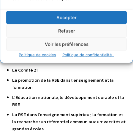
IMS-Entreprendre pour la cité
Accepter
FACE : Fondation agir contre l’exclusion
Le Club des directeurs du développement durable (C3D)
Refuser
Le Centre des jeunes dirigeants (CJD)
Voir les préférences
Le Forum des amis du Pacte mondial en France
Politique de cookies
Politique de confidentialité
Le Forum citoyen pour la RSE
Le Comité 21
La promotion de la RSE dans l’enseignement et la
formation
L’Education nationale, le développement durable et la
RSE
La RSE dans l’enseignement supérieur, la formation et
la recherche : un référentiel commun aux universités et
grandes écoles