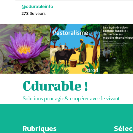
@cdurableinfo
273
Suiveurs
Cdurable !
Solutions pour agir & coopérer avec le vivant
Rubriques
Sélect