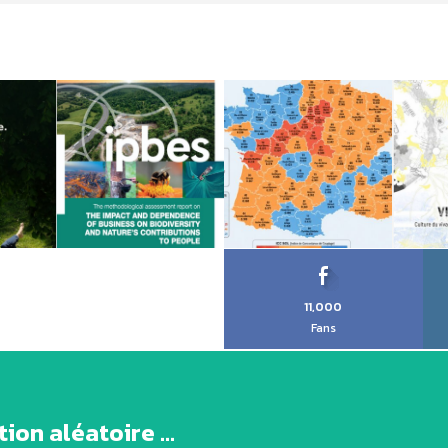
11,000
Fans
ion aléatoire ...