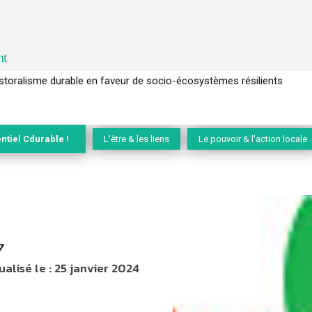
nt
l’arbre pour un modèle économique régénératif du vivant …
ntiel Cdurable !
L'être & les liens
Le pouvoir & l'action locale
7
ualisé le :
25 janvier 2024