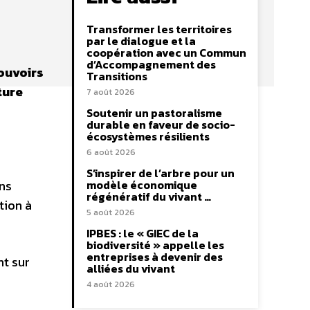
Transformer les territoires
par le dialogue et la
coopération avec un Commun
d’Accompagnement des
ouvoirs
Transitions
ture
7 août 2026
Soutenir un pastoralisme
durable en faveur de socio-
écosystèmes résilients
6 août 2026
S’inspirer de l’arbre pour un
ans
modèle économique
régénératif du vivant …
tion à
5 août 2026
IPBES : le « GIEC de la
biodiversité » appelle les
entreprises à devenir des
t sur
alliées du vivant
4 août 2026