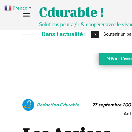
Cdurable !
French
▼
Solutions pour agir & coopérer avec le viva
Dans l'actualité :
S’inspirer de 
>
PHVA - L'esse
27 septembre 200
Rédaction Cdurable
Act