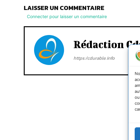
LAISSER UN COMMENTAIRE
Connecter pour laisser un commentaire
Rédaction Cd
https:/cdurable.info
No
ac
am
au
ou
co
ca