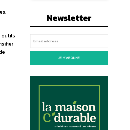
es,
Newsletter
 outils
sifier
 de
JE M'ABONNE