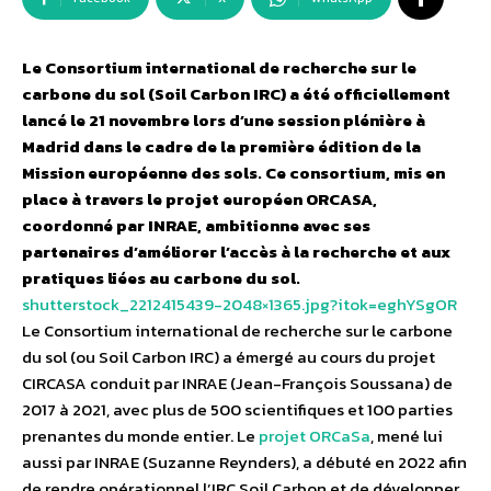
Le Consortium international de recherche sur le
carbone du sol (Soil Carbon IRC) a été officiellement
lancé le 21 novembre lors d’une session plénière à
Madrid dans le cadre de la première édition de la
Mission européenne des sols. Ce consortium, mis en
place à travers le projet européen ORCASA,
coordonné par INRAE, ambitionne avec ses
partenaires d’améliorer l’accès à la recherche et aux
pratiques liées au carbone du sol.
shutterstock_2212415439-2048×1365.jpg?itok=eghYSgOR
Le Consortium international de recherche sur le carbone
du sol (ou Soil Carbon IRC) a émergé au cours du projet
CIRCASA conduit par INRAE (Jean-François Soussana) de
2017 à 2021, avec plus de 500 scientifiques et 100 parties
prenantes du monde entier. Le
projet ORCaSa
, mené lui
aussi par INRAE (Suzanne Reynders), a débuté en 2022 afin
de rendre opérationnel l’IRC Soil Carbon et de développer