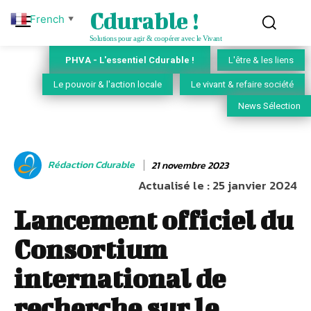
Cdurable !
French
▼
Solutions pour agir & coopérer avec le Vivant
PHVA - L'essentiel Cdurable !
L'être & les liens
Le pouvoir & l'action locale
Le vivant & refaire société
News Sélection
Rédaction Cdurable
21 novembre 2023
Actualisé le :
25 janvier 2024
Lancement officiel du
Consortium
international de
recherche sur le