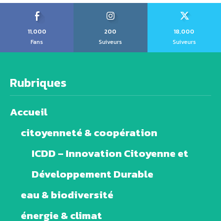
11,000
200
18,000
Fans
Suiveurs
Suiveurs
Rubriques
Accueil
citoyenneté & coopération
ICDD – Innovation Citoyenne et
Développement Durable
eau & biodiversité
énergie & climat