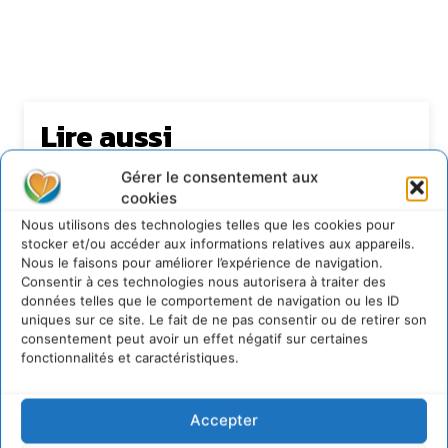
Lire aussi
Transformer les territoires par le dialogue et la
Gérer le consentement aux
coopération avec un Commun
cookies
d’Accompagnement des Transitions
Nous utilisons des technologies telles que les cookies pour
7 août 2026
stocker et/ou accéder aux informations relatives aux appareils.
Nous le faisons pour améliorer l’expérience de navigation.
Soutenir un pastoralisme durable en faveur de
socio-écosystèmes résilients
Consentir à ces technologies nous autorisera à traiter des
données telles que le comportement de navigation ou les ID
6 août 2026
uniques sur ce site. Le fait de ne pas consentir ou de retirer son
S’inspirer de l’arbre pour un modèle
consentement peut avoir un effet négatif sur certaines
économique régénératif du vivant …
fonctionnalités et caractéristiques.
5 août 2026
IPBES : le « GIEC de la biodiversité » appelle les
Accepter
entreprises à devenir des alliées du vivant
4 août 2026