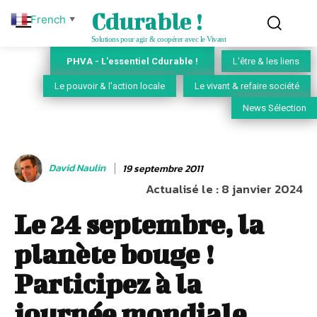
Cdurable !
French
▼
Solutions pour agir & coopérer avec le Vivant
PHVA - L'essentiel Cdurable !
L'être & les liens
Le pouvoir & l'action locale
Le vivant & refaire société
News Sélection
David Naulin
19 septembre 2011
Actualisé le :
8 janvier 2024
Le 24 septembre, la
planète bouge !
Participez à la
journée mondiale