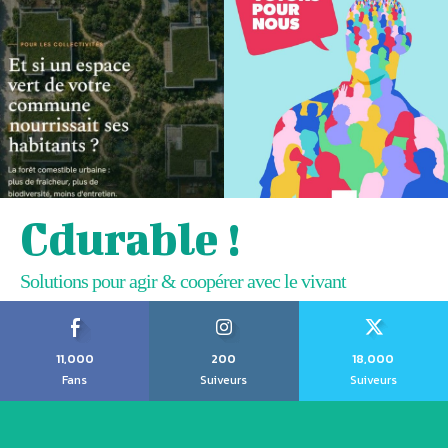
Cdurable !
Solutions pour agir & coopérer avec le vivant
11,000
200
18,000
Fans
Suiveurs
Suiveurs