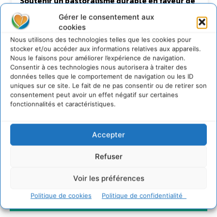
Soutenir un pastoralisme durable en faveur de
socio-écosystèmes résilients
Gérer le consentement aux
6 août 2026
cookies
S’inspirer de l’arbre pour un modèle
Nous utilisons des technologies telles que les cookies pour
économique régénératif du vivant …
stocker et/ou accéder aux informations relatives aux appareils.
5 août 2026
Nous le faisons pour améliorer l’expérience de navigation.
IPBES : le « GIEC de la biodiversité » appelle les
Consentir à ces technologies nous autorisera à traiter des
entreprises à devenir des alliées du vivant
données telles que le comportement de navigation ou les ID
uniques sur ce site. Le fait de ne pas consentir ou de retirer son
4 août 2026
consentement peut avoir un effet négatif sur certaines
fonctionnalités et caractéristiques.
Newsletter
Accepter
Refuser
Voir les préférences
Politique de cookies
Politique de confidentialité
JE M'ABONNE