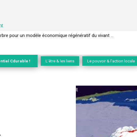
nt
EC de la biodiversité » appelle les entreprises à devenir des alliées du 
ntiel Cdurable !
L'être & les liens
Le pouvoir & l'action locale