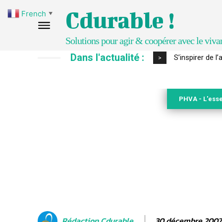
Cdurable !
French
▼
Solutions pour agir & coopérer avec le viva
Dans l'actualité :
IPBES : le « GI
>
PHVA - L'esse
30 décembre 2007
Rédaction Cdurable