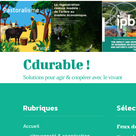
Cdurable !
Solutions pour agir & coopérer avec le vivant
Rubriques
Sélect
Accueil
Feux de
citoyenneté & coopération