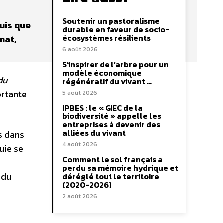
Soutenir un pastoralisme
uis que
durable en faveur de socio-
écosystèmes résilients
mat,
6 août 2026
S’inspirer de l’arbre pour un
modèle économique
du
régénératif du vivant …
ortante
5 août 2026
IPBES : le « GIEC de la
biodiversité » appelle les
entreprises à devenir des
alliées du vivant
s dans
4 août 2026
luie se
Comment le sol français a
perdu sa mémoire hydrique et
 du
déréglé tout le territoire
(2020-2026)
2 août 2026