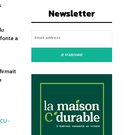
s
Newsletter
du
 fonte a
JE M'ABONNE
firmait
e
 CU-