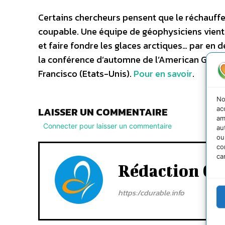
Certains chercheurs pensent que le réchauffe
coupable. Une équipe de géophysiciens vient
et faire fondre les glaces arctiques… par en 
la conférence d’automne de l’American Geoph
Francisco (Etats-Unis).
Pour en savoir
.
No
ac
LAISSER UN COMMENTAIRE
am
Connecter pour laisser un commentaire
au
ou
co
ca
Rédaction Cd
https:/cdurable.info