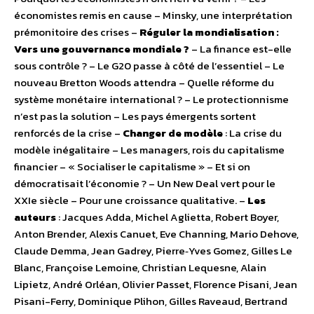
économistes remis en cause – Minsky, une interprétation
prémonitoire des crises –
Réguler la mondialisation :
Vers une gouvernance mondiale ?
– La finance est-elle
sous contrôle ? – Le G20 passe à côté de l’essentiel – Le
nouveau Bretton Woods attendra – Quelle réforme du
système monétaire international ? – Le protectionnisme
n’est pas la solution – Les pays émergents sortent
renforcés de la crise –
Changer de modèle
: La crise du
modèle inégalitaire – Les managers, rois du capitalisme
financier – « Socialiser le capitalisme » – Et si on
démocratisait l’économie ? – Un New Deal vert pour le
XXIe siècle – Pour une croissance qualitative. –
Les
auteurs
: Jacques Adda, Michel Aglietta, Robert Boyer,
Anton Brender, Alexis Canuet, Eve Channing, Mario Dehove,
Claude Demma, Jean Gadrey, Pierre‑Yves Gomez, Gilles Le
Blanc, Françoise Lemoine, Christian Lequesne, Alain
Lipietz, André Orléan, Olivier Passet, Florence Pisani, Jean
Pisani-Ferry, Dominique Plihon, Gilles Raveaud, Bertrand