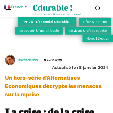
Cdurable !
French
▼
Solutions pour agir & coopérer avec le Vivant
PHVA - L'essentiel Cdurable !
L'être & les liens
Le pouvoir & l'action locale
Le vivant & refaire société
News Sélection
David Naulin
9 avril 2010
Actualisé le :
8 janvier 2024
Un hors-série d'Alternatives
Economiques décrypte les menaces
sur la reprise
La crise : de la crise