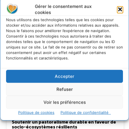
Gérer le consentement aux
https://cdurable.info
cookies
Journaliste de solutions écologiques et sociales en
Occitanie.
Nous utilisons des technologies telles que les cookies pour
stocker et/ou accéder aux informations relatives aux appareils.
Nous le faisons pour améliorer l’expérience de navigation.
Consentir à ces technologies nous autorisera à traiter des
données telles que le comportement de navigation ou les ID
uniques sur ce site. Le fait de ne pas consentir ou de retirer son
consentement peut avoir un effet négatif sur certaines
fonctionnalités et caractéristiques.
Accepter
Lire aussi
Refuser
Transformer les territoires par le dialogue et la
coopération avec un Commun
Voir les préférences
d’Accompagnement des Transitions
Politique de cookies
Politique de confidentialité
7 août 2026
Soutenir un pastoralisme durable en faveur de
socio-écosystèmes résilients