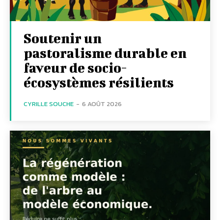
Soutenir un
pastoralisme durable en
faveur de socio-
écosystèmes résilients
CYRILLE SOUCHE
-
6 AOÛT 2026