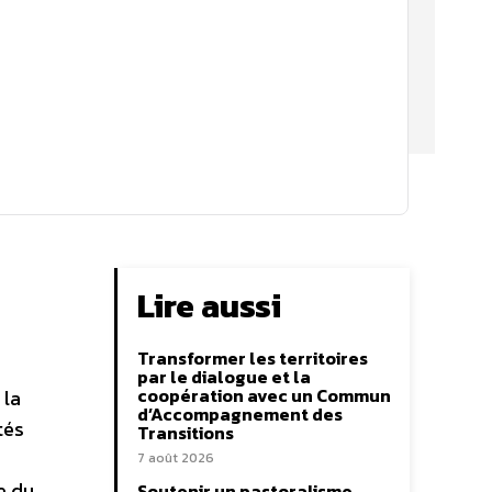
Lire aussi
Transformer les territoires
par le dialogue et la
coopération avec un Commun
 la
d’Accompagnement des
tés
Transitions
7 août 2026
e du
Soutenir un pastoralisme