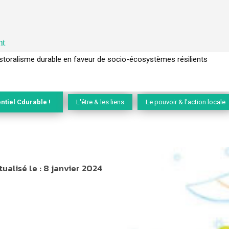
nt
l’arbre pour un modèle économique régénératif du vivant …
ntiel Cdurable !
L'être & les liens
Le pouvoir & l'action locale
tualisé le :
8 janvier 2024