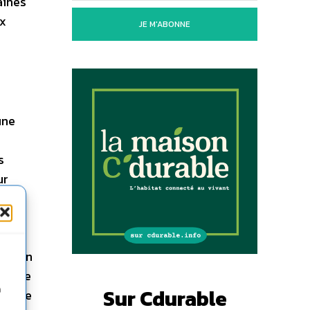
aines
ux
JE M'ABONNE
une
s
ur
ans
e
ore en
 comme
Sur Cdurable
n
 faire