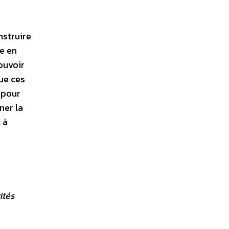
nstruire
re en
ouvoir
que ces
 pour
ner la
 à
ités