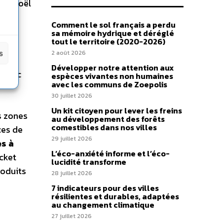
 de Noël
Comment le sol français a perdu
sa mémoire hydrique et déréglé
tout le territoire (2020-2026)
s
2 août 2026
Développer notre attention aux
trafic
espèces vivantes non humaines
avec les communs de Zoepolis
30 juillet 2026
Un kit citoyen pour lever les freins
s zones
au développement des forêts
comestibles dans nos villes
ces de
29 juillet 2026
s à
L’éco-anxiété informe et l’éco-
icket
lucidité transforme
roduits
28 juillet 2026
7 indicateurs pour des villes
résilientes et durables, adaptées
au changement climatique
27 juillet 2026