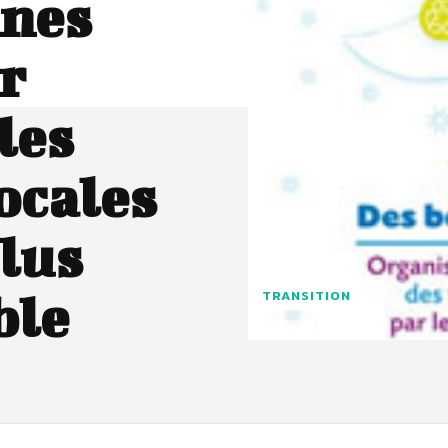
nnes
r
les
locales
plus
ble
TRANSITION