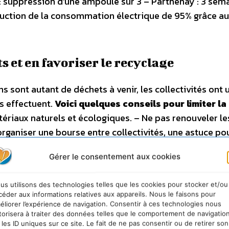
 : suppression d’une ampoule sur 3 – Parthenay : 3 sem
réduction de la consommation électrique de 95% grâce a
s et en favoriser le recyclage
s sont autant de déchets à venir, les collectivités ont 
es effectuent.
Voici quelques conseils pour limiter la
atériaux naturels et écologiques. – Ne pas renouveler le
ganiser une bourse entre collectivités, une astuce po
– Acheter des produits éco-labellisés. Etre vigilant d
Gérer le consentement aux cookies
te le recyclage en cette période de Noël qui engendre un
 anticipant, il est aussi possible d’échapper au
us utilisons des technologies telles que les cookies pour stocker et/ou
trottoirs en organisant une collecte sélective ou enc
céder aux informations relatives aux appareils. Nous le faisons pour
s. Ceux-ci peuvent ensuite être compostés et utilisés
éliorer l’expérience de navigation. Consentir à ces technologies nous
torisera à traiter des données telles que le comportement de navigatio
emples à suivre
: – Annecy : une campagne radio pour
 les ID uniques sur ce site. Le fait de ne pas consentir ou de retirer son