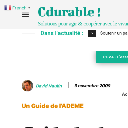
Cdurable !
French
▼
Solutions pour agir & coopérer avec le viva
Dans l'actualité :
S’inspirer de 
>
PHVA - L'esse
3 novembre 2009
David Naulin
Ac
Un Guide de l'ADEME