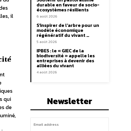
durable en faveur de socio-
 des
écosystèmes résilients
es, il
6 août 2026
S’inspirer de l’arbre pour un
modèle économique
régénératif du vivant …
5 août 2026
IPBES : le « GIEC de la
biodiversité » appelle les
cité
entreprises à devenir des
alliées du vivant
4 août 2026
nt
e
riques
Newsletter
s qui
es de
luminé,