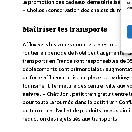
la promotion des cadeaux dématérialisés – Ka
co
ca
– Chelles : conservation des chalets du march
Maîtriser les transports
Afflux vers les zones commerciales, multiplic
routier en période de Noël peut augmenter d
transports en France sont responsables de 35%
déplacements sont primordiales : augmentat
de forte affluence, mise en place de parkings
tourisme…), fermeture des centre-ville aux vo
suivre
: – Châtillon : petit train gratuit entre
pour toute la journée dans le petit train Con
du terroir car l’achat de produits locaux dimi
réduction des rejets liés aux transports