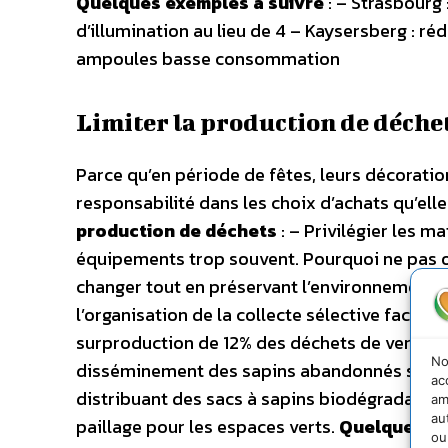
Quelques exemples à suivre
: – Strasbourg
d’illumination au lieu de 4 – Kaysersberg : 
ampoules basse consommation
Limiter la production de déchet
Parce qu’en période de fêtes, leurs décoration
responsabilité dans les choix d’achats qu’ell
production de déchets
: – Privilégier les m
équipements trop souvent. Pourquoi ne pas or
changer tout en préservant l’environnement ? 
l’organisation de la collecte sélective facili
surproduction de 12% des déchets de verre. En
No
disséminement des sapins abandonnés sur les 
ac
distribuant des sacs à sapins biodégradable
am
au
paillage pour les espaces verts.
Quelques ex
ou