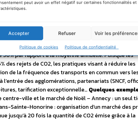
ysersberg : utilisation de verres consignés au marché
nsentement peut avoir un effet négatif sur certaines fonctionnalités et
ractéristiques.
é de Noël remis en état d’une année sur l’autre
Accepter
Refuser
Voir les préférence
ation des voyages pour rassembler familles et amis, le 
Politique de cookies
Politique de confidentialité
e 50% par rapport à la moyenne annuelle. Puisque les
 des rejets de CO2, les pratiques visant à réduire les
ion de la fréquence des transports en commun vers le
 à l’entrée des agglomérations, partenariats (SNCF, offi
itures, tarification exceptionnelle…
Quelques exemple
 le centre-ville et le marché de Noël – Annecy : un seul t
flans-Sainte-Honorine : organisation d’un marché des p
nue jusqu’à 20 fois la quantité de CO2 émise grâce à la