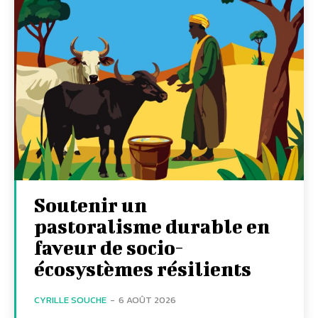
Soutenir un
pastoralisme durable en
faveur de socio-
écosystèmes résilients
CYRILLE SOUCHE
-
6 AOÛT 2026