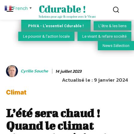
Cdurable !
French
▼
Solutions pour agir & coopérer avec le Vivant
PHVA - L'essentiel Cdurable !
L'être & les liens
Le pouvoir & l'action locale
Le vivant & refaire société
News Sélection
Cyrille Souche
14 juillet 2023
Actualisé le :
9 janvier 2024
Climat
L’été sera chaud !
Quand le climat