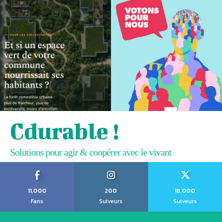
Cdurable !
Solutions pour agir & coopérer avec le vivant
11,000
200
18,000
Fans
Suiveurs
Suiveurs