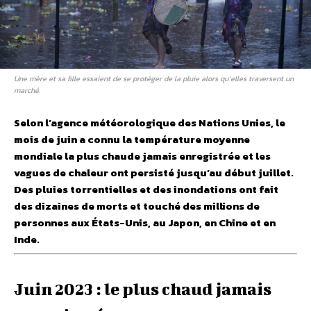
Une mère et sa fille essaient de se protéger de la pluie alors qu’elles traversent un
marché.
Selon l’agence météorologique des Nations Unies, le
mois de juin a connu la température moyenne
mondiale la plus chaude jamais enregistrée et les
vagues de chaleur ont persisté jusqu’au début juillet.
Des pluies torrentielles et des inondations ont fait
des dizaines de morts et touché des millions de
personnes aux États-Unis, au Japon, en Chine et en
Inde.
Juin 2023 : le plus chaud jamais