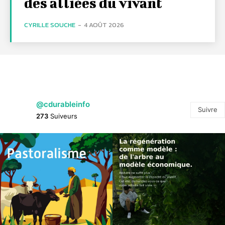
des alliées du vivant
CYRILLE SOUCHE
-
4 AOÛT 2026
@cdurableinfo
Suivre
273
Suiveurs