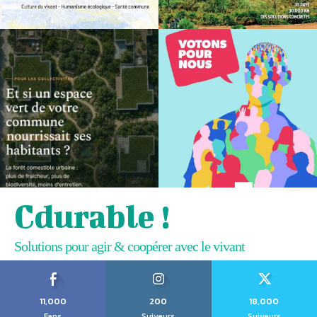
Cdurable !
Solutions pour agir & coopérer avec le vivant
11,000
200
18,000
Fans
Suiveurs
Suiveurs