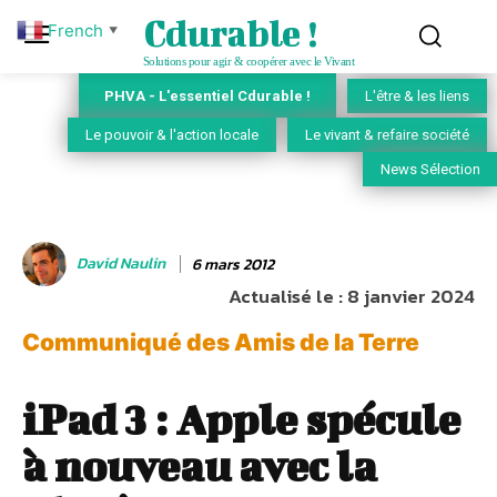
Cdurable !
French
▼
Solutions pour agir & coopérer avec le Vivant
PHVA - L'essentiel Cdurable !
L'être & les liens
Le pouvoir & l'action locale
Le vivant & refaire société
News Sélection
David Naulin
6 mars 2012
Actualisé le :
8 janvier 2024
Communiqué des Amis de la Terre
iPad 3 : Apple spécule
à nouveau avec la