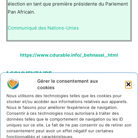
élection en tant que première présidente du Parlement
Pan Africain.
Communiqué des Nations-Unies
https://www.cdurable.info/_behnassi_.html
1 COMMENTAIRE
Gérer le consentement aux
Christophe
cookies
30 septembre 2011 à 16h10
Nous utilisons des technologies telles que les cookies pour
La Responsabilité Sociale des Entreprises et
stocker et/ou accéder aux informations relatives aux appareils.
l’Equité de Genre: L’approche
Nous le faisons pour améliorer l’expérience de navigation.
« Mainstreaming »
Consentir à ces technologies nous autorisera à traiter des
Indépendemment du point de vue éthique, une étude
données telles que le comportement de navigation ou les ID
de McKinsey démontre qu’une grande part des
uniques sur ce site. Le fait de ne pas consentir ou de retirer son
dirigeants d’entreprise sont conscients que la mixité
consentement peut avoir un effet négatif sur certaines
est une source de performance économique et
fonctionnalités et caractéristiques.