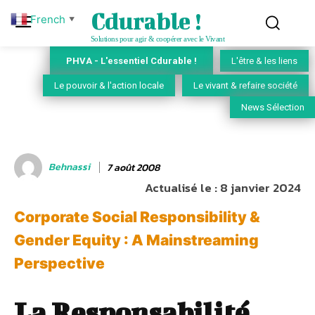
Cdurable !
French
▼
Solutions pour agir & coopérer avec le Vivant
PHVA - L'essentiel Cdurable !
L'être & les liens
Le pouvoir & l'action locale
Le vivant & refaire société
News Sélection
Behnassi
7 août 2008
Actualisé le :
8 janvier 2024
Corporate Social Responsibility &
Gender Equity : A Mainstreaming
Perspective
La Responsabilité