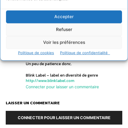
financière.
De plus, intégrer la diversité de genre améliore la
Accepter
réputation et l’image de marque en tant
qu’employeur (employer branding).
Refuser
Néanmoins, les entreprises sont encore peu enclines
à initier les changements nécessaires. Peut-être que
Voir les préférences
la nouvelle génération de dirigeants sera plus
consciente des enjeux de développement durable et
Politique de cookies
Politique de confidentialité
tiendra compte notamment de la question du genre.
Un peu de patience donc.
Blink Label – label en diversité de genre
http://www.blinklabel.com
Connecter pour laisser un commentaire
LAISSER UN COMMENTAIRE
CONNECTER POUR LAISSER UN COMMENTAIRE