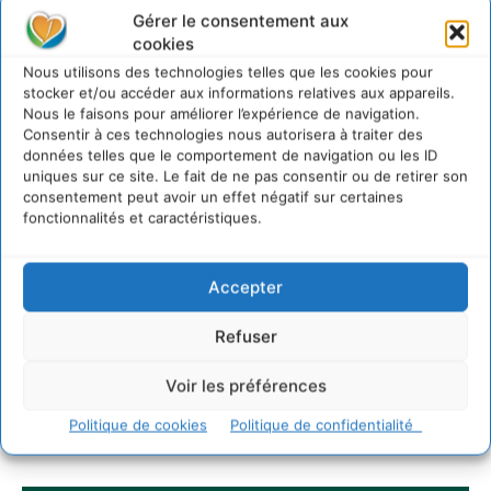
6 août 2026
Gérer le consentement aux
S’inspirer de l’arbre pour un modèle
cookies
économique régénératif du vivant …
Nous utilisons des technologies telles que les cookies pour
5 août 2026
stocker et/ou accéder aux informations relatives aux appareils.
Nous le faisons pour améliorer l’expérience de navigation.
IPBES : le « GIEC de la biodiversité » appelle les
entreprises à devenir des alliées du vivant
Consentir à ces technologies nous autorisera à traiter des
données telles que le comportement de navigation ou les ID
4 août 2026
uniques sur ce site. Le fait de ne pas consentir ou de retirer son
consentement peut avoir un effet négatif sur certaines
fonctionnalités et caractéristiques.
Newsletter
Accepter
Refuser
Voir les préférences
JE M'ABONNE
Politique de cookies
Politique de confidentialité