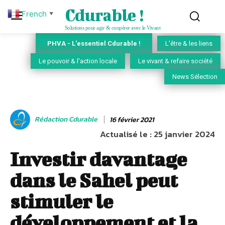
Cdurable !
French
▼
Solutions pour agir & coopérer avec le Vivant
PHVA - L'essentiel Cdurable !
L'être & les liens
Le pouvoir & l'action locale
Le vivant & refaire société
News Sélection
Rédaction Cdurable
16 février 2021
Actualisé le :
25 janvier 2024
Investir davantage
dans le Sahel peut
stimuler le
développement et la