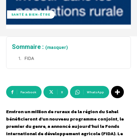
SANTÉ & BIEN-ÊTRE
Sommaire :
(masquer)
FIDA
Facebook
X
WhatsApp
Environ un million de ruraux de la région du Sahel
bénéficieront d’un nouveau programme conjoint, le
premier du genre, a annoncé aujourd’hui le Fonds
international de développement agricole (FIDA). Le