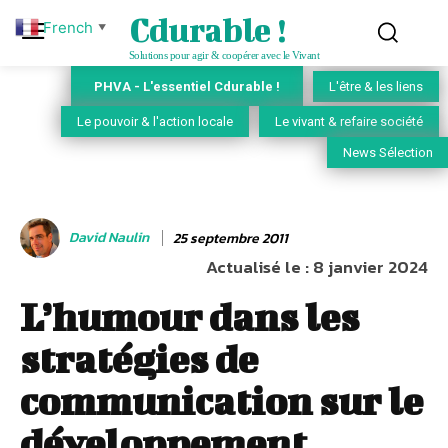
Cdurable !
French
▼
Solutions pour agir & coopérer avec le Vivant
PHVA - L'essentiel Cdurable !
L'être & les liens
Le pouvoir & l'action locale
Le vivant & refaire société
News Sélection
David Naulin
25 septembre 2011
Actualisé le :
8 janvier 2024
L’humour dans les
stratégies de
communication sur le
développement