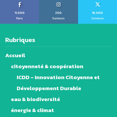
11,000
200
18,000
Fans
Suiveurs
Suiveurs
Rubriques
Accueil
citoyenneté & coopération
ICDD – Innovation Citoyenne et
Développement Durable
eau & biodiversité
énergie & climat