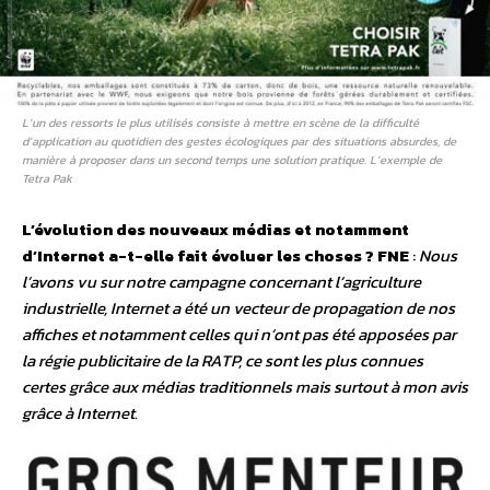
L’un des ressorts le plus utilisés consiste à mettre en scène de la difficulté
d’application au quotidien des gestes écologiques par des situations absurdes, de
manière à proposer dans un second temps une solution pratique. L’exemple de
Tetra Pak
L’évolution des nouveaux médias et notamment
d’Internet a-t-elle fait évoluer les choses ?
FNE
:
Nous
l’avons vu sur notre campagne concernant l’agriculture
industrielle, Internet a été un vecteur de propagation de nos
affiches et notamment celles qui n’ont pas été apposées par
la régie publicitaire de la RATP, ce sont les plus connues
certes grâce aux médias traditionnels mais surtout à mon avis
grâce à Internet.