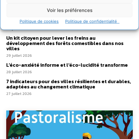
2 août 2026
Voir les préférences
Développer notre attention aux espèces vivantes
non humaines avec les communs de Zoepolis
Politique de cookies
Politique de confidentialité
30 juillet 2026
Un kit citoyen pour lever les freins au
développement des forêts comestibles dans nos
villes
29 juillet 2026
L’éco-anxiété informe et l’éco-lucidité transforme
28 juillet 2026
7 indicateurs pour des villes résilientes et durables,
adaptées au changement climatique
27 juillet 2026