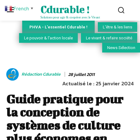
Cdurable !
French
▼
Solutions pour agir & coopérer avec le Vivant
PHVA - L'essentiel Cdurable !
L'être & les liens
Le pouvoir & l'action locale
Le vivant & refaire société
News Sélection
Rédaction Cdurable
28 juillet 2011
Actualisé le :
25 janvier 2024
Guide pratique pour
la conception de
systèmes de culture
plus économes en