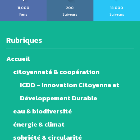
11,000
200
18,000
Fans
Suiveurs
Suiveurs
Rubriques
Accueil
citoyenneté & coopération
ICDD – Innovation Citoyenne et
Développement Durable
eau & biodiversité
énergie & climat
sobriété & circularité