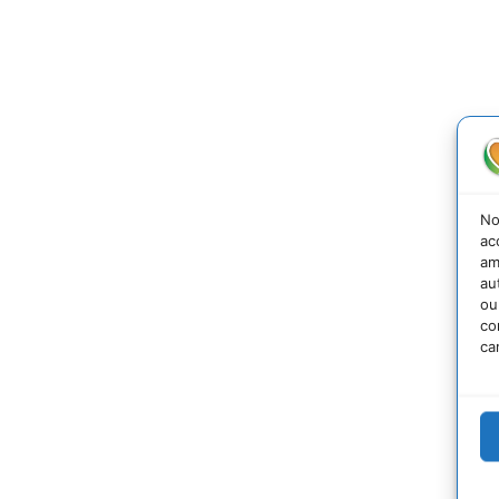
No
ac
am
au
ou
co
ca