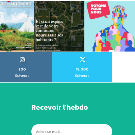
200
18,000
Suiveurs
Suiveurs
Recevoir l'hebdo
0