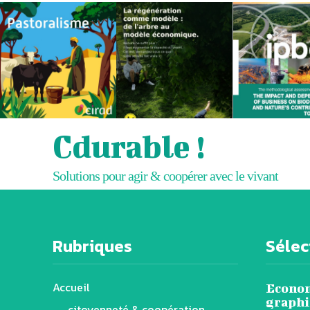
Cdurable !
Solutions pour agir & coopérer avec le vivant
Rubriques
Sélect
Accueil
Economi
graphi
citoyenneté & coopération