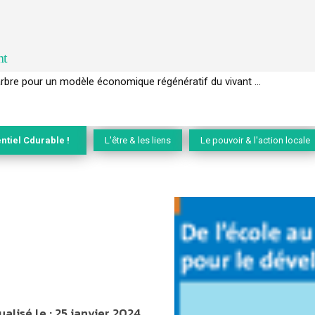
nt
EC de la biodiversité » appelle les entreprises à devenir des alliées du 
ntiel Cdurable !
L'être & les liens
Le pouvoir & l'action locale
ualisé le :
25 janvier 2024