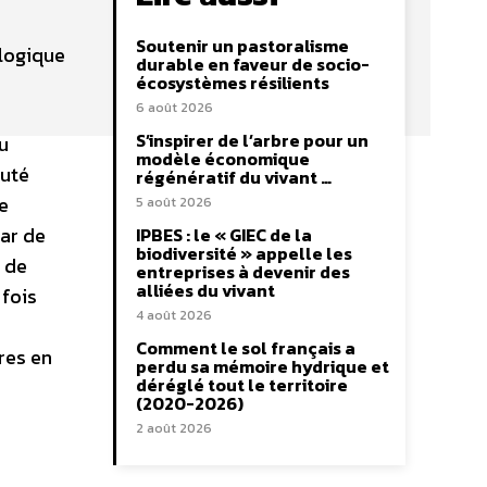
Soutenir un pastoralisme
logique
durable en faveur de socio-
écosystèmes résilients
6 août 2026
S’inspirer de l’arbre pour un
u
modèle économique
auté
régénératif du vivant …
e
5 août 2026
ar de
IPBES : le « GIEC de la
biodiversité » appelle les
 de
entreprises à devenir des
alliées du vivant
 fois
4 août 2026
Comment le sol français a
res en
perdu sa mémoire hydrique et
déréglé tout le territoire
(2020-2026)
2 août 2026