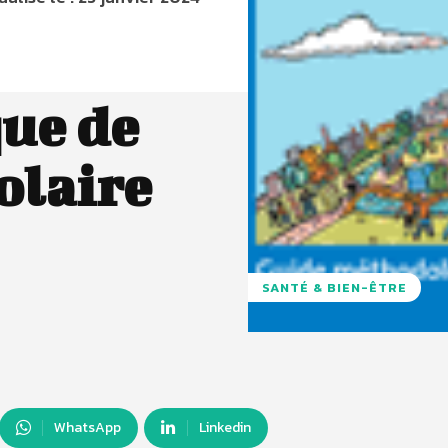
ue de
olaire
SANTÉ & BIEN-ÊTRE
WhatsApp
Linkedin