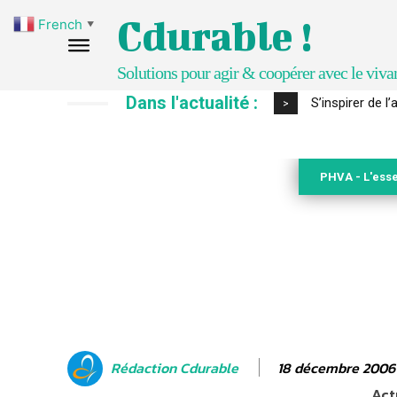
Cdurable !
French
▼
Solutions pour agir & coopérer avec le viva
Dans l'actualité :
IPBES : le « GI
>
PHVA - L'esse
18 décembre 2006
Rédaction Cdurable
Act