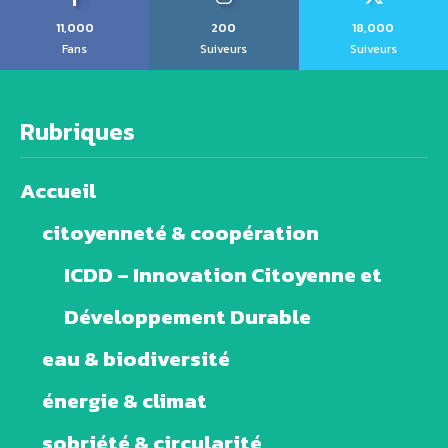
11,000
200
18,000
Fans
Suiveurs
Suiveurs
Rubriques
Accueil
citoyenneté & coopération
ICDD – Innovation Citoyenne et
Développement Durable
eau & biodiversité
énergie & climat
sobriété & circularité