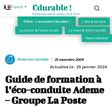
Cdurable !
French
▼
Solutions pour agir & coopérer avec le Vivant
PHVA - L'essentiel Cdurable !
L'être & les liens
Le pouvoir & l'action locale
Le vivant & refaire société
News Sélection
Rédaction Cdurable
25 novembre 2009
Actualisé le :
25 janvier 2024
Guide de formation à
l’éco-conduite Ademe
– Groupe La Poste