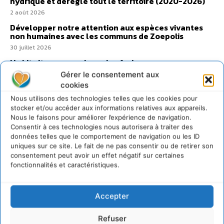
hydrique et déréglé tout le territoire (2020-2026)
2 août 2026
Développer notre attention aux espèces vivantes
non humaines avec les communs de Zoepolis
30 juillet 2026
Un kit citoyen pour lever les freins au
développement des forêts comestibles dans nos
Gérer le consentement aux
villes
cookies
29 juillet 2026
Nous utilisons des technologies telles que les cookies pour
L’éco-anxiété informe et l’éco-lucidité transforme
stocker et/ou accéder aux informations relatives aux appareils.
Nous le faisons pour améliorer l’expérience de navigation.
28 juillet 2026
Consentir à ces technologies nous autorisera à traiter des
7 indicateurs pour des villes résilientes et durables,
données telles que le comportement de navigation ou les ID
adaptées au changement climatique
uniques sur ce site. Le fait de ne pas consentir ou de retirer son
27 juillet 2026
consentement peut avoir un effet négatif sur certaines
fonctionnalités et caractéristiques.
Accepter
Refuser