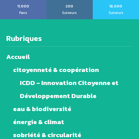
11,000
200
18,000
Fans
Suiveurs
Suiveurs
Rubriques
Accueil
citoyenneté & coopération
ICDD – Innovation Citoyenne et
Développement Durable
eau & biodiversité
énergie & climat
sobriété & circularité