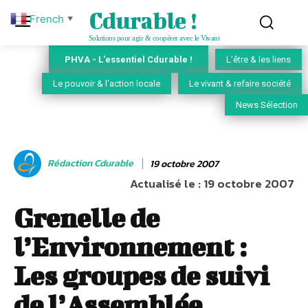
Cdurable !
French
▼
Solutions pour agir & coopérer avec le Vivant
PHVA - L'essentiel Cdurable !
L'être & les liens
Le pouvoir & l'action locale
Le vivant & refaire société
News Sélection
Rédaction Cdurable
19 octobre 2007
Actualisé le :
19 octobre 2007
Grenelle de
l’Environnement :
Les groupes de suivi
de l’Assemblée