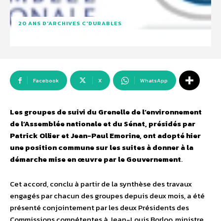
20 ANS D'ARCHIVES C'DURABLES
Facebook
X
WhatsApp
Les groupes de suivi du Grenelle de l’environnement
de l’Assemblée nationale et du Sénat, présidés par
Patrick Ollier et Jean-Paul Emorine, ont adopté hier
une position commune sur les suites à donner à la
démarche mise en œuvre par le Gouvernement
.
Cet accord, conclu à partir de la synthèse des travaux
engagés par chacun des groupes depuis deux mois, a été
présenté conjointement par les deux Présidents des
Commissions compétentes à Jean-Louis Borloo, ministre