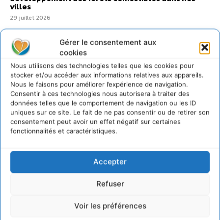
villes
29 juillet 2026
L’éco-anxiété informe et l’éco-lucidité transforme
Gérer le consentement aux
28 juillet 2026
cookies
7 indicateurs pour des villes résilientes et durables,
adaptées au changement climatique
Nous utilisons des technologies telles que les cookies pour
stocker et/ou accéder aux informations relatives aux appareils.
27 juillet 2026
Nous le faisons pour améliorer l’expérience de navigation.
Consentir à ces technologies nous autorisera à traiter des
données telles que le comportement de navigation ou les ID
uniques sur ce site. Le fait de ne pas consentir ou de retirer son
consentement peut avoir un effet négatif sur certaines
fonctionnalités et caractéristiques.
Accepter
Refuser
Voir les préférences