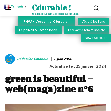
Cdurable !
French
▼
Solutions pour agir & coopérer avec le Vivant
PHVA - L'essentiel Cdurable !
L'être & les liens
Le pouvoir & l'action locale
Le vivant & refaire société
News Sélection
Rédaction Cdurable
6 juin 2008
Actualisé le :
25 janvier 2024
green is beautiful –
web(maga)zine n°6