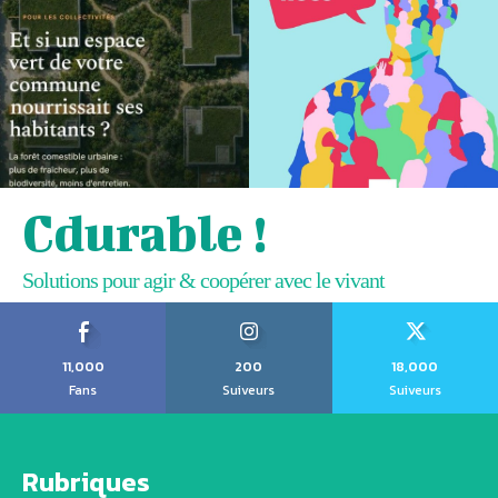
Cdurable !
Solutions pour agir & coopérer avec le vivant
11,000
200
18,000
Fans
Suiveurs
Suiveurs
Rubriques