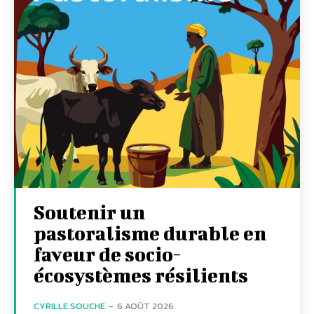
Soutenir un
pastoralisme durable en
faveur de socio-
écosystèmes résilients
CYRILLE SOUCHE
-
6 AOÛT 2026