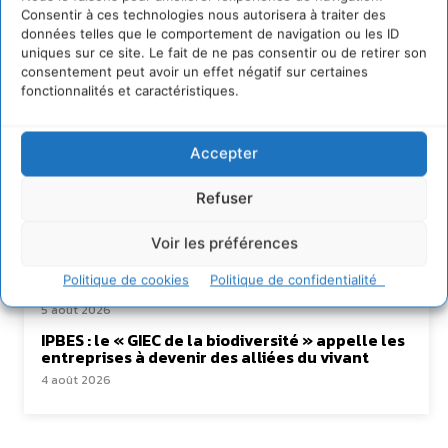
Consentir à ces technologies nous autorisera à traiter des
données telles que le comportement de navigation ou les ID
uniques sur ce site. Le fait de ne pas consentir ou de retirer son
Lire aussi
consentement peut avoir un effet négatif sur certaines
fonctionnalités et caractéristiques.
Transformer les territoires par le dialogue et la
coopération avec un Commun
d’Accompagnement des Transitions
Accepter
7 août 2026
Soutenir un pastoralisme durable en faveur de
Refuser
socio-écosystèmes résilients
6 août 2026
Voir les préférences
S’inspirer de l’arbre pour un modèle
Politique de cookies
Politique de confidentialité
économique régénératif du vivant …
5 août 2026
IPBES : le « GIEC de la biodiversité » appelle les
entreprises à devenir des alliées du vivant
4 août 2026