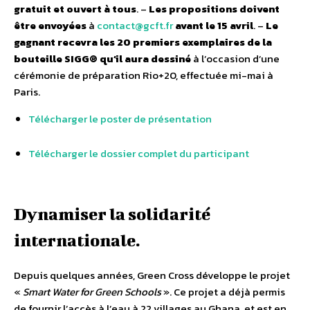
gratuit et ouvert à tous
. –
Les propositions doivent
être envoyées
à
contact@gcft.fr
avant le 15 avril
. –
Le
gagnant recevra les 20 premiers exemplaires de la
bouteille SIGG® qu’il aura dessiné
à l’occasion d’une
cérémonie de préparation Rio+20, effectuée mi-mai à
Paris.
Télécharger le poster de présentation
Télécharger le dossier complet du participant
Dynamiser la solidarité
internationale.
Depuis quelques années, Green Cross développe le projet
«
Smart Water for Green Schools
». Ce projet a déjà permis
de fournir l’accès à l’eau à 22 villages au Ghana, et est en