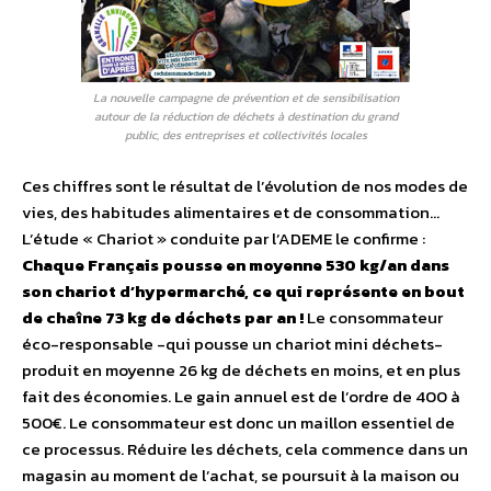
La nouvelle campagne de prévention et de sensibilisation
autour de la réduction de déchets à destination du grand
public, des entreprises et collectivités locales
Ces chiffres sont le résultat de l’évolution de nos modes de
vies, des habitudes alimentaires et de consommation…
L’étude « Chariot » conduite par l’ADEME le confirme :
Chaque Français pousse en moyenne 530 kg/an dans
son chariot d’hypermarché, ce qui représente en bout
de chaîne 73 kg de déchets par an !
Le consommateur
éco-responsable -qui pousse un chariot mini déchets-
produit en moyenne 26 kg de déchets en moins, et en plus
fait des économies. Le gain annuel est de l’ordre de 400 à
500€. Le consommateur est donc un maillon essentiel de
ce processus. Réduire les déchets, cela commence dans un
magasin au moment de l’achat, se poursuit à la maison ou