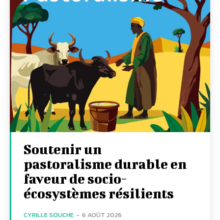
Soutenir un
pastoralisme durable en
faveur de socio-
écosystèmes résilients
CYRILLE SOUCHE
-
6 AOÛT 2026