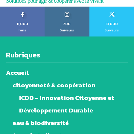
Solutions pour agir & coopérer avec le vivant
11,000
200
18,000
Fans
Suiveurs
Suiveurs
Rubriques
Accueil
citoyenneté & coopération
ICDD – Innovation Citoyenne et
Développement Durable
eau & biodiversité