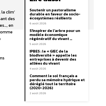
Soutenir un pastoralisme
la clim’
durable en faveur de socio-
écosystèmes résilients
sant des
6 août 2026
es…, en
S’inspirer de l’arbre pour un
s comme
modèle économique
n
régénératif du vivant …
5 août 2026
IPBES : le « GIEC de la
biodiversité » appelle les
ons
entreprises à devenir des
alliées du vivant
4 août 2026
Comment le sol français a
perdu sa mémoire hydrique et
déréglé tout le territoire
(2020-2026)
2 août 2026