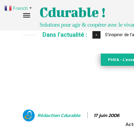
Cdurable !
French
▼
Solutions pour agir & coopérer avec le viva
Dans l'actualité :
IPBES : le « GI
>
PHVA - L'esse
17 juin 2006
Rédaction Cdurable
Act