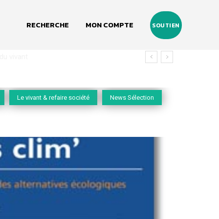
RECHERCHE
MON COMPTE
SOUTIEN
vivant
Le vivant & refaire société
News Sélection