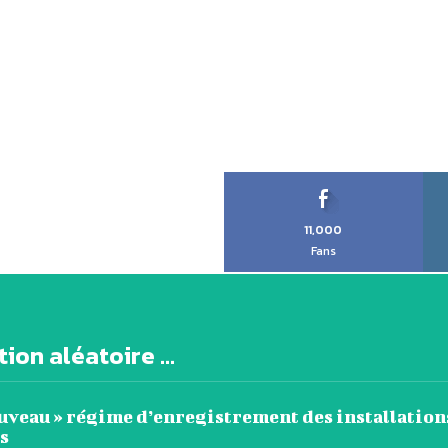
11,000
Fans
ion aléatoire ...
ouveau » régime d’enregistrement des installation
s