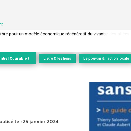
nt
EC de la biodiversité » appelle les entreprises à devenir des alliées du 
ntiel Cdurable !
L'être & les liens
Le pouvoir & l'action locale
ualisé le :
25 janvier 2024