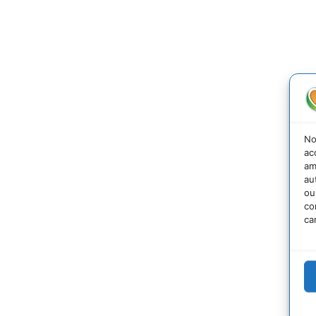
No
ac
am
au
ou
co
ca