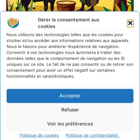
Gérer le consentement aux
cookies
Soutenir un
Nous utilisons des technologies telles que les cookies pour
pastoralisme durable en
stocker et/ou accéder aux informations relatives aux appareils.
Nous le faisons pour améliorer l’expérience de navigation.
faveur de socio-
Consentir à ces technologies nous autorisera à traiter des
écosystèmes résilients
données telles que le comportement de navigation ou les ID
uniques sur ce site. Le fait de ne pas consentir ou de retirer son
consentement peut avoir un effet négatif sur certaines
CYRILLE SOUCHE
-
6 AOÛT 2026
fonctionnalités et caractéristiques.
Accepter
Refuser
Voir les préférences
Politique de cookies
Politique de confidentialité