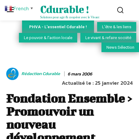
Cdurable !
French
▼
Solutions pour agir & coopérer avec le Vivant
PHVA - L'essentiel Cdurable !
L'être & les liens
Le pouvoir & l'action locale
Le vivant & refaire société
News Sélection
Rédaction Cdurable
6 mars 2006
Actualisé le :
25 janvier 2024
Fondation Ensemble >
Promouvoir un
nouveau
développement