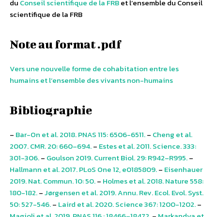
du
Conseil scientifique de la FRB
et l’ensemble du Conseil
scientifique de la FRB
Note au format .pdf
Vers une nouvelle forme de cohabitation entre les
humains et l’ensemble des vivants non-humains
Bibliographie
–
Bar-On et al. 2018. PNAS 115: 6506-6511.
–
Cheng et al.
2007. CMR. 20: 660–694.
–
Estes et al. 2011. Science. 333:
301-306.
–
Goulson 2019. Current Biol. 29: R942–R995.
–
Hallmann et al. 2017. PLoS One 12, e0185809.
–
Eisenhauer
2019. Nat. Commun. 10: 50.
–
Holmes et al. 2018. Nature 558:
180-182.
–
Jørgensen et al. 2019. Annu. Rev. Ecol. Evol. Syst.
50: 527-546.
–
Laird et al. 2020. Science 367: 1200-1202.
–
Magioli et al. 2019. PNAS 116 : 18466–18472.
–
Markandya et