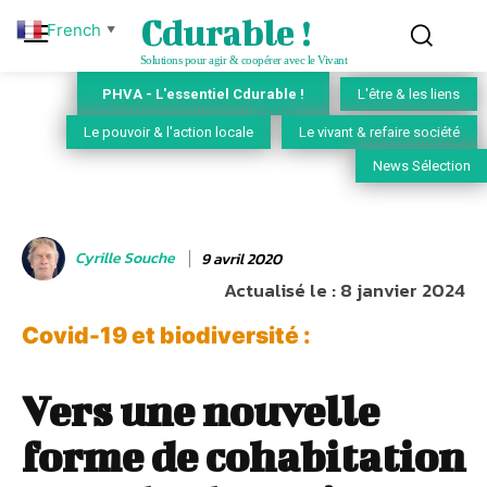
Cdurable !
French
▼
Solutions pour agir & coopérer avec le Vivant
PHVA - L'essentiel Cdurable !
L'être & les liens
Le pouvoir & l'action locale
Le vivant & refaire société
News Sélection
Cyrille Souche
9 avril 2020
Actualisé le :
8 janvier 2024
Covid-19 et biodiversité :
Vers une nouvelle
forme de cohabitation