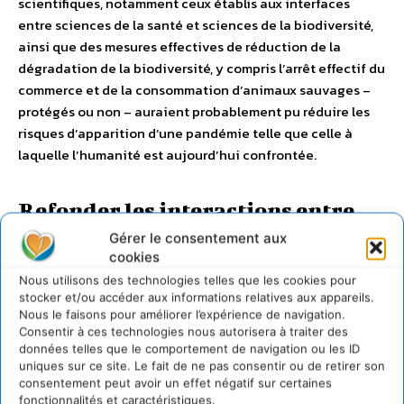
scientifiques, notamment ceux établis aux interfaces
entre sciences de la santé et sciences de la biodiversité,
ainsi que des mesures effectives de réduction de la
dégradation de la biodiversité, y compris l’arrêt effectif du
commerce et de la consommation d’animaux sauvages –
protégés ou non – auraient probablement pu réduire les
risques d’apparition d’une pandémie telle que celle à
laquelle l’humanité est aujourd’hui confrontée.
Refonder les interactions entre
Gérer le consentement aux
les populations humaines et la
cookies
biodiversité
Nous utilisons des technologies telles que les cookies pour
stocker et/ou accéder aux informations relatives aux appareils.
Nous le faisons pour améliorer l’expérience de navigation.
Des pandémies analogues se reproduiront si la logique
Consentir à ces technologies nous autorisera à traiter des
des interactions actuelles entre les populations humaines
données telles que le comportement de navigation ou les ID
et la biodiversité n’est pas fondamentalement remise en
uniques sur ce site. Le fait de ne pas consentir ou de retirer son
consentement peut avoir un effet négatif sur certaines
cause. Comme l’a souligné l’Ipbes en 2019, ces interactions
fonctionnalités et caractéristiques.