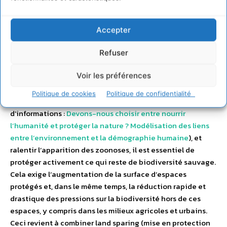
dépendent de manière ultime de nos valeurs, lesquelles,
en ce qui concerne la biodiversité, sont multiples et font
l’objet de nombreux débats en éthique environnementale
Accepter
(
O’Connor & Kenter, 2019
). Mais, même du point de vue le
plus pragmatique et anthropocentré, si on veut que
Refuser
l’humanité continue à tirer avantage des services
Voir les préférences
écosystémiques qu’elle retire de la biodiversité
notamment pour couvrir ses besoins alimentaires, comme
Politique de cookies
Politique de confidentialité
le montrent les travaux des modélisateurs (+
d’informations :
Devons-nous choisir entre nourrir
l’humanité et protéger la nature ? Modélisation des liens
entre l’environnement et la démographie humaine
), et
ralentir l’apparition des zoonoses, il est essentiel de
protéger activement ce qui reste de biodiversité sauvage.
Cela exige l’augmentation de la surface d’espaces
protégés et, dans le même temps, la réduction rapide et
drastique des pressions sur la biodiversité hors de ces
espaces, y compris dans les milieux agricoles et urbains.
Ceci revient à combiner land sparing (mise en protection