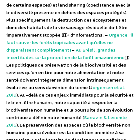
de certains espaces) et land sharing (coexistence avec la
biodiversité présente en dehors des espaces protégés).
Plus spécifiquement, la destruction des écosystèmes et
donc des habitats de la vie sauvage résiduelle doit être
impérativement stoppée ([[+ d’informations : –
Urgence : il
faut sauver les forêts tropicales avant qu’elles ne
disparaissent complètement !
–
Au Brésil : grandes
incertitudes sur la protection de la forêt amazonienne
]]).
Les politiques de préservation de la biodiversité et des
services qu’on en tire pour notre alimentation et notre
santé doivent intégrer sa dimension intrinsèquement
évolutive, au sens darwinien du terme (J
orgensen et al.
2019
). Au-delà de ces enjeux immédiats pour la sécurité et
le bien-être humains, notre capacité à respecter la
biodiversité non humaine et la poursuite de son évolution
contribue à définir notre humanité (
Sarrazin & Lecomte,
2016
). La préservation des espaces où la biodiversité non
humaine pourra évoluer est la condition première à sa
protection. Ceci nécessite de développer une politique