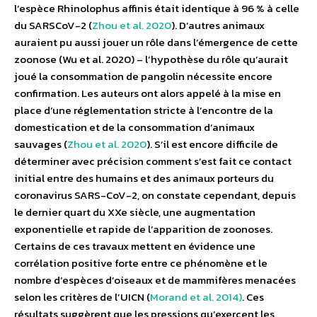
l’espèce Rhinolophus affinis était identique à 96 % à celle
du SARSCoV-2 (
Zhou et al. 2020
). D’autres animaux
auraient pu aussi jouer un rôle dans l’émergence de cette
zoonose (Wu et al. 2020) – l’hypothèse du rôle qu’aurait
joué la consommation de pangolin nécessite encore
confirmation. Les auteurs ont alors appelé à la mise en
place d’une réglementation stricte à l’encontre de la
domestication et de la consommation d’animaux
sauvages (
Zhou et al. 2020
). S’il est encore difficile de
déterminer avec précision comment s’est fait ce contact
initial entre des humains et des animaux porteurs du
coronavirus SARS-CoV-2, on constate cependant, depuis
le dernier quart du XXe siècle, une augmentation
exponentielle et rapide de l’apparition de zoonoses.
Certains de ces travaux mettent en évidence une
corrélation positive forte entre ce phénomène et le
nombre d’espèces d’oiseaux et de mammifères menacées
selon les critères de l’UICN (
Morand et al. 2014)
. Ces
résultats suggèrent que les pressions qu’exercent les