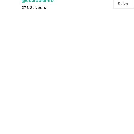
@cdurableinfo
Suivre
273
Suiveurs