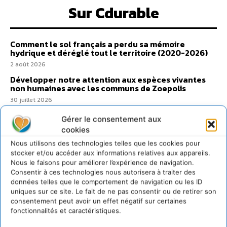
Sur Cdurable
Comment le sol français a perdu sa mémoire
hydrique et déréglé tout le territoire (2020-2026)
2 août 2026
Développer notre attention aux espèces vivantes
non humaines avec les communs de Zoepolis
30 juillet 2026
Un kit citoyen pour lever les freins au
Gérer le consentement aux
développement des forêts comestibles dans nos
cookies
villes
Nous utilisons des technologies telles que les cookies pour
29 juillet 2026
stocker et/ou accéder aux informations relatives aux appareils.
L’éco-anxiété informe et l’éco-lucidité transforme
Nous le faisons pour améliorer l’expérience de navigation.
28 juillet 2026
Consentir à ces technologies nous autorisera à traiter des
données telles que le comportement de navigation ou les ID
7 indicateurs pour des villes résilientes et durables,
uniques sur ce site. Le fait de ne pas consentir ou de retirer son
adaptées au changement climatique
consentement peut avoir un effet négatif sur certaines
27 juillet 2026
fonctionnalités et caractéristiques.