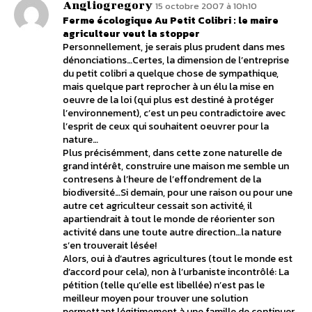
Angliogregory
15 octobre 2007 à 10h10
Ferme écologique Au Petit Colibri : le maire
agriculteur veut la stopper
Personnellement, je serais plus prudent dans mes
dénonciations…Certes, la dimension de l’entreprise
du petit colibri a quelque chose de sympathique,
mais quelque part reprocher à un élu la mise en
oeuvre de la loi (qui plus est destiné à protéger
l’environnement), c’est un peu contradictoire avec
l’esprit de ceux qui souhaitent oeuvrer pour la
nature…
Plus précisémment, dans cette zone naturelle de
grand intérêt, construire une maison me semble un
contresens à l’heure de l’effondrement de la
biodiversité…Si demain, pour une raison ou pour une
autre cet agriculteur cessait son activité, il
apartiendrait à tout le monde de réorienter son
activité dans une toute autre direction…la nature
s’en trouverait lésée!
Alors, oui à d’autres agricultures (tout le monde est
d’accord pour cela), non à l’urbaniste incontrôlé: La
pétition (telle qu’elle est libellée) n’est pas le
meilleur moyen pour trouver une solution
permettant légitimement à une famille de continuer