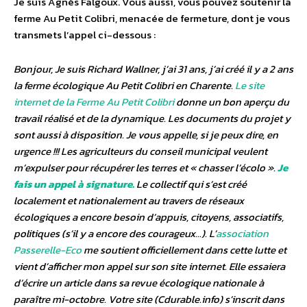
Je suis Agnès Falgoux. Vous aussi, vous pouvez soutenir la
ferme Au Petit Colibri, menacée de fermeture, dont je vous
transmets l’appel ci-dessous :
Bonjour, Je suis Richard Wallner, j’ai 31 ans, j’ai créé il y a 2 ans
la ferme écologique Au Petit Colibri en Charente.
Le site
internet de la Ferme Au Petit Colibri
donne un bon aperçu du
travail réalisé et de la dynamique. Les documents du projet y
sont aussi à disposition. Je vous appelle, si je peux dire, en
urgence !!! Les agriculteurs du conseil municipal veulent
m’expulser pour récupérer les terres et « chasser l’écolo ».
Je
fais un appel à signature.
Le collectif qui s’est créé
localement et nationalement au travers de réseaux
écologiques a encore besoin d’appuis, citoyens, associatifs,
politiques (s’il y a encore des courageux…). L’
association
Passerelle-Eco
me soutient officiellement dans cette lutte et
vient d’afficher mon appel sur son site internet. Elle essaiera
d’écrire un article dans sa revue écologique nationale à
paraître mi-octobre. Votre site (Cdurable.info) s’inscrit dans