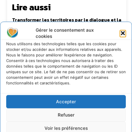
Lire aussi
Transformer les territoires par le dialogue et la
coopération avec un Commun
d’Accompagnement des Transitions
Gérer le consentement aux
cookies
7 août 2026
Nous utilisons des technologies telles que les cookies pour
Soutenir un pastoralisme durable en faveur de
socio-écosystèmes résilients
stocker et/ou accéder aux informations relatives aux appareils.
Nous le faisons pour améliorer l’expérience de navigation.
6 août 2026
Consentir à ces technologies nous autorisera à traiter des
S’inspirer de l’arbre pour un modèle
données telles que le comportement de navigation ou les ID
économique régénératif du vivant …
uniques sur ce site. Le fait de ne pas consentir ou de retirer son
consentement peut avoir un effet négatif sur certaines
5 août 2026
fonctionnalités et caractéristiques.
IPBES : le « GIEC de la biodiversité » appelle les
entreprises à devenir des alliées du vivant
4 août 2026
Accepter
Refuser
Newsletter
Voir les préférences