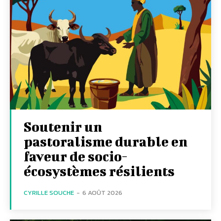
Soutenir un
pastoralisme durable en
faveur de socio-
écosystèmes résilients
CYRILLE SOUCHE
-
6 AOÛT 2026