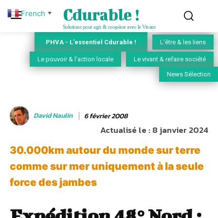
Cdurable !
French
▼
Solutions pour agir & coopérer avec le Vivant
PHVA - L'essentiel Cdurable !
L'être & les liens
Le pouvoir & l'action locale
Le vivant & refaire société
News Sélection
David Naulin
6 février 2008
Actualisé le :
8 janvier 2024
30.000km autour du monde sur terre
comme sur mer uniquement à la seule
force des jambes
Expédition 48° Nord :