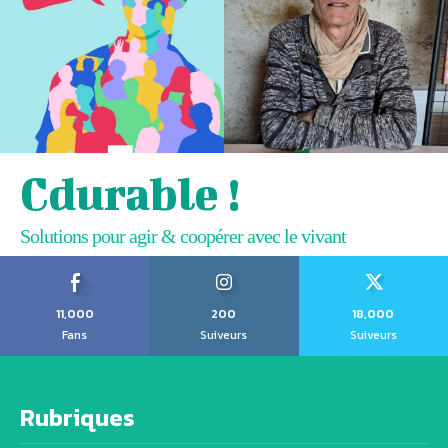
Cdurable !
Solutions pour agir & coopérer avec le vivant
11,000
200
18,000
Fans
Suiveurs
Suiveurs
Rubriques