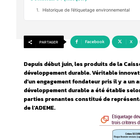
Historique de l’étiquetage environnemental
Facebook
X
PARTAGER
Depuis début juin, les produits de la Cais
développement durable. Véritable innovati
d’un engagement fondateur pris il y a un
développement durable a été établie selo
parties prenantes constitué de représenta
de l’ADEME.