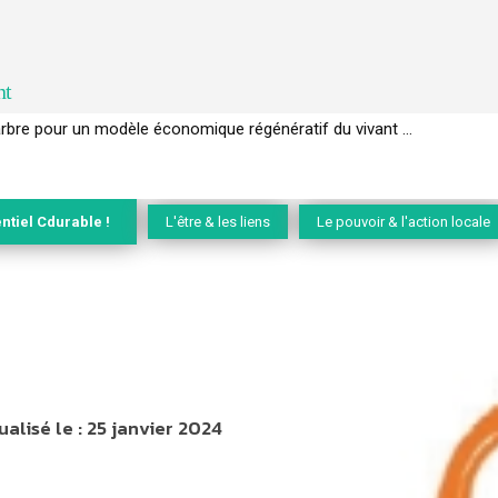
nt
rbre pour un modèle économique régénératif du vivant …
EC de la biodiversité » appelle les entreprises à devenir des alliées du 
ntiel Cdurable !
L'être & les liens
Le pouvoir & l'action locale
ualisé le :
25 janvier 2024