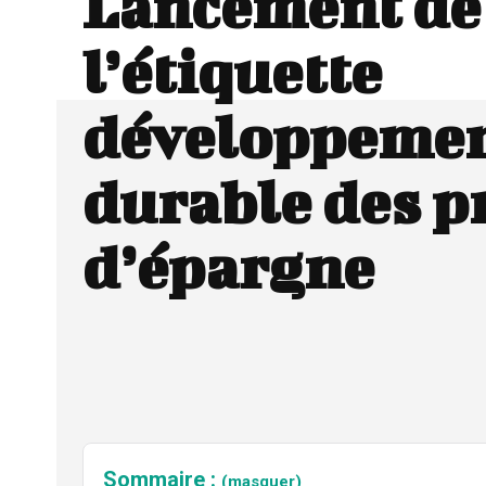
Lancement de
l’étiquette
développeme
durable des p
d’épargne
Sommaire :
(masquer)