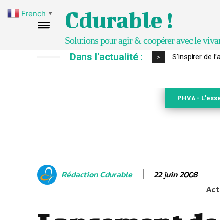
Cdurable !
French
▼
Solutions pour agir & coopérer avec le viva
Dans l'actualité :
S’inspirer de l’a
IPBES : le « GI
>
PHVA - L'esse
22 juin 2008
Rédaction Cdurable
Act