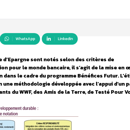
WhatsApp
Linkedin
se d’Epargne sont notés selon des critères de
on pour le monde bancaire, il s’agit de la mise en 
 an dans le cadre du programme
Bénéfices Futur
. L’é
n une méthodologie développée avec l’appui d’un p
nts du WWF, des Amis de la Terre, de Testé Pour V