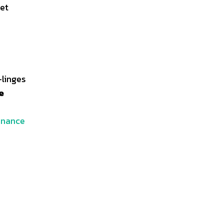
 et
-linges
e
finance