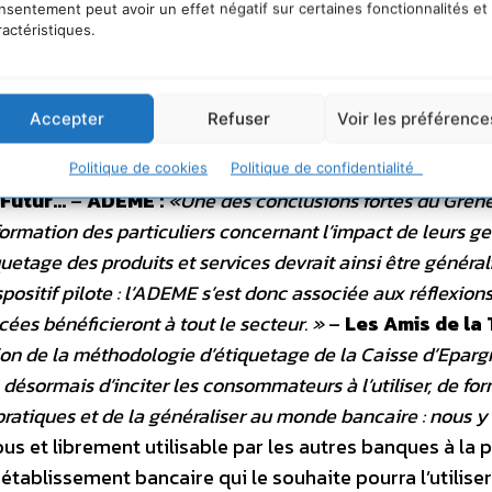
nsentement peut avoir un effet négatif sur certaines fonctionnalités et
ractéristiques.
olas Mérindol,
il donne à nos clients les clés pour choisir, 
Notre méthodologie est maintenant à la disposition de tou
is il y a un an. »
La Caisse d’Epargne annonce en effet
Accepter
Refuser
Voir les préférence
tiquetage développement durable»
avec d’autres parte
antes…) pour promouvoir et améliorer la méthodologie.
Politique de cookies
Politique de confidentialité
 Futur…
–
ADEME :
«Une des conclusions fortes du Grene
information des particuliers concernant l’impact de leurs g
etage des produits et services devrait ainsi être générali
spositif pilote : l’ADEME s’est donc associée aux réflexion
ées bénéficieront à tout le secteur. »
–
Les Amis de la 
ion de la méthodologie d’étiquetage de la Caisse d’Eparg
désormais d’inciter les consommateurs à l’utiliser, de for
 pratiques et de la généraliser au monde bancaire : nous y
s et librement utilisable par les autres banques à la p
établissement bancaire qui le souhaite pourra l’utiliser