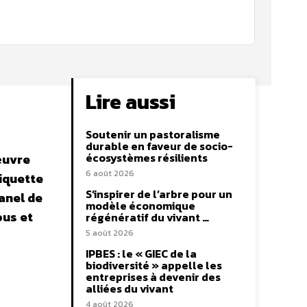
Lire aussi
Soutenir un pastoralisme
durable en faveur de socio-
écosystèmes résilients
œuvre
6 août 2026
tiquette
S’inspirer de l’arbre pour un
anel de
modèle économique
ous et
régénératif du vivant …
5 août 2026
IPBES : le « GIEC de la
biodiversité » appelle les
entreprises à devenir des
alliées du vivant
4 août 2026