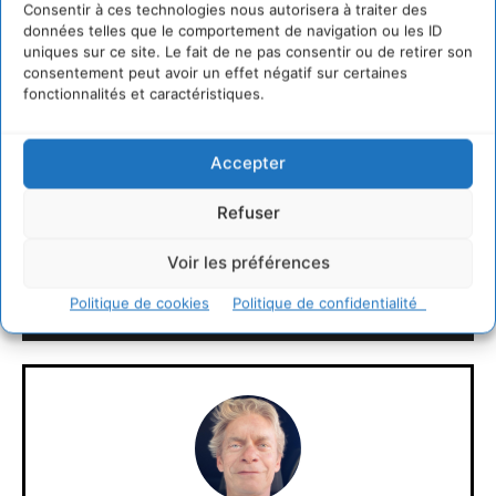
nombreux partenaires publiques, associatifs ou privés
Consentir à ces technologies nous autorisera à traiter des
données telles que le comportement de navigation ou les ID
tels que les universités, Campus France, la Maison de
uniques sur ce site. Le fait de ne pas consentir ou de retirer son
l’Europe, Animafac, Studyrama, l’agence Europe
consentement peut avoir un effet négatif sur certaines
Education Formation France ou le CNOUS.
fonctionnalités et caractéristiques.
Accepter
http://www.ixesn.fr/
Refuser
LAISSER UN COMMENTAIRE
Voir les préférences
Politique de cookies
Politique de confidentialité
CONNECTER POUR LAISSER UN COMMENTAIRE