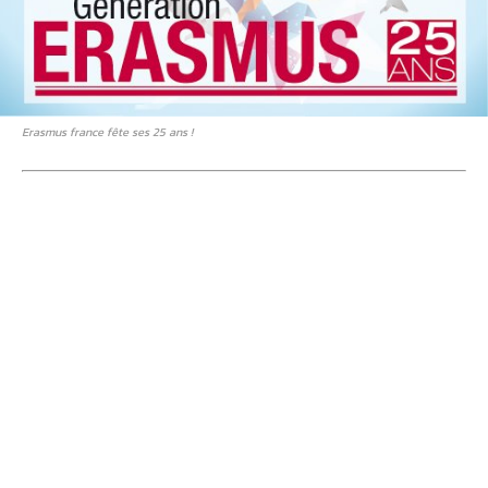
Erasmus france fête ses 25 ans !