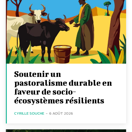
Soutenir un
pastoralisme durable en
faveur de socio-
écosystèmes résilients
CYRILLE SOUCHE
-
6 AOÛT 2026