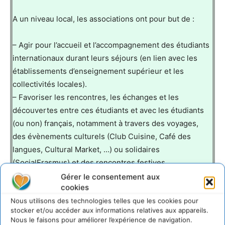
A un niveau local, les associations ont pour but de :
– Agir pour l’accueil et l’accompagnement des étudiants
internationaux durant leurs séjours (en lien avec les
établissements d’enseignement supérieur et les
collectivités locales).
– Favoriser les rencontres, les échanges et les
découvertes entre ces étudiants et avec les étudiants
(ou non) français, notamment à travers des voyages,
des évènements culturels (Club Cuisine, Café des
langues, Cultural Market, …) ou solidaires
(SocialErasmus) et des rencontres festives.
– Encourager la mobilité internationale des étudiants.
Gérer le consentement aux
cookies
Nous utilisons des technologies telles que les cookies pour
ESN est officiellement soutenue dans ses activités par
stocker et/ou accéder aux informations relatives aux appareils.
la Commission Européenne et travaille avec de
Nous le faisons pour améliorer l’expérience de navigation.