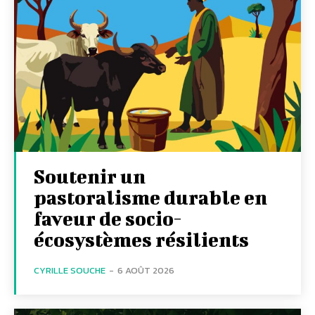
Soutenir un
pastoralisme durable en
faveur de socio-
écosystèmes résilients
CYRILLE SOUCHE
-
6 AOÛT 2026