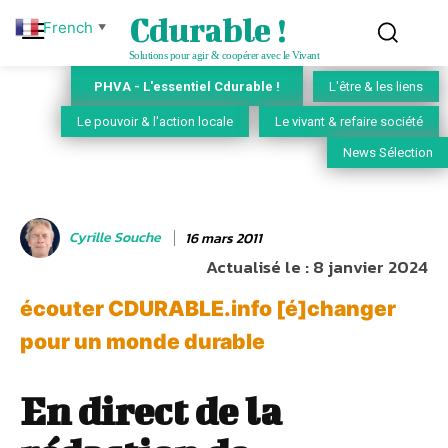
Cdurable !
French
▼
Solutions pour agir & coopérer avec le Vivant
PHVA - L'essentiel Cdurable !
L'être & les liens
Le pouvoir & l'action locale
Le vivant & refaire société
News Sélection
Cyrille Souche
16 mars 2011
Actualisé le :
8 janvier 2024
écouter CDURABLE.info [é]changer
pour un monde durable
En direct de la