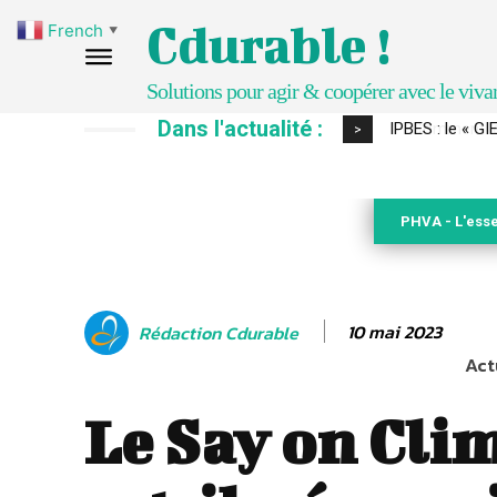
Cdurable !
French
▼
Solutions pour agir & coopérer avec le viva
Dans l'actualité :
Comment le sol
>
PHVA - L'esse
10 mai 2023
Rédaction Cdurable
Act
Le Say on Cli