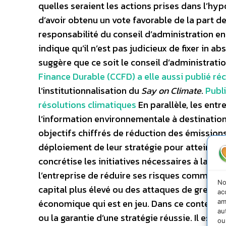
quelles seraient les actions prises dans l’hyp
d’avoir obtenu un vote favorable de la part de
responsabilité du conseil d’administration en l
indique qu’il n’est pas judicieux de fixer in 
suggère que ce soit le conseil d’administrati
Finance Durable (CCFD) a elle aussi publié
l’institutionnalisation du
Say on Climate
.
Publ
résolutions climatiques
En parallèle, les ent
l’information environnementale à destination d
objectifs chiffrés de réduction des émissions
déploiement de leur stratégie pour atteindre 
concrétise les initiatives nécessaires à la lu
l’entreprise de réduire ses risques comme de
No
capital plus élevé ou des attaques de greenw
ac
économique qui est en jeu. Dans ce contexte, i
am
au
ou la garantie d’une stratégie réussie. Il est 
ou