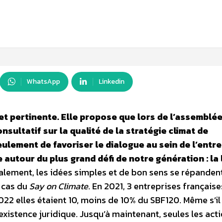
WhatsApp
Linkedin
 et pertinente. Elle propose que lors de l’assemblé
nsultatif sur la qualité de la stratégie climat de
ulement de favoriser le dialogue au sein de l’entre
 autour du plus grand défi de notre génération : la 
lement, les idées simples et de bon sens se répanden
e cas du
Say on Climate
. En 2021, 3 entreprises française
022 elles étaient 10, moins de 10% du SBF120. Même s’il
existence juridique. Jusqu’à maintenant, seules les act