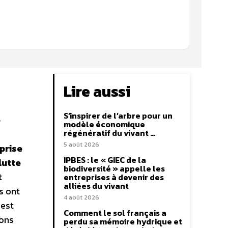
Lire aussi
S’inspirer de l’arbre pour un
e
modèle économique
régénératif du vivant …
5 août 2026
prise
IPBES : le « GIEC de la
lutte
biodiversité » appelle les
t
entreprises à devenir des
alliées du vivant
s ont
4 août 2026
 est
Comment le sol français a
ions
perdu sa mémoire hydrique et