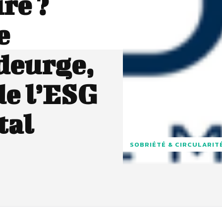
re ?
e
deurge,
e l’ESG
tal
SOBRIÉTÉ & CIRCULARIT