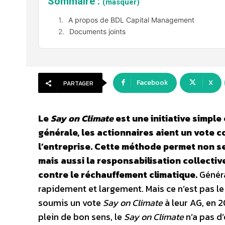
Sommaire :
(masquer)
A propos de BDL Capital Management
Documents joints
Facebook
X
PARTAGER
Le
Say on Climate
est une initiative simple
générale, les actionnaires aient un vote co
l’entreprise. Cette méthode permet non se
mais aussi la responsabilisation collective
contre le réchauffement climatique.
Généra
rapidement et largement. Mais ce n’est pas l
soumis un vote
Say on Climate
à leur AG, en 2
plein de bon sens, le
Say on Climate
n’a pas d’