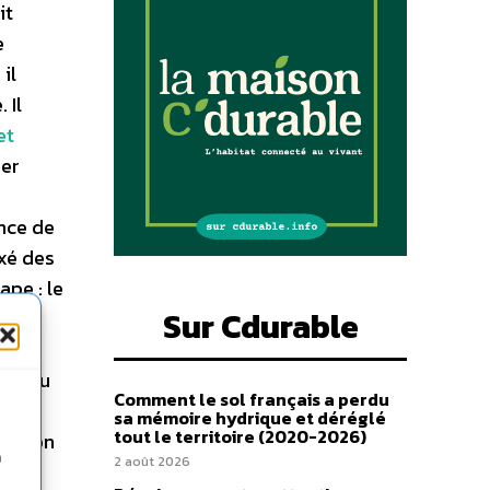
it
e
il
 Il
et
ser
ence de
ixé des
ape : le
Sur Cdurable
lle
oût du
Comment le sol français a perdu
sa mémoire hydrique et déréglé
tout le territoire (2020-2026)
olution
n
2 août 2026