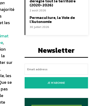
déréglé tout le territoire
on
(2020-2026)
majorité
2 août 2026
s
Permaculture, la Voie de
l’Autonomie
et les
30 juillet 2026
limat
ée
,
Newsletter
ion
 la
ter sur
.
e, les
Que se
JE M'ABONNE
t pas
le
nte