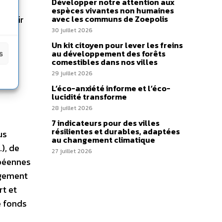
Développer notre attention aux
 des
espèces vivantes non humaines
savoir
avec les communs de Zoepolis
30 juillet 2026
t.
Un kit citoyen pour lever les freins
au développement des forêts
s
comestibles dans nos villes
29 juillet 2026
L’éco-anxiété informe et l’éco-
lucidité transforme
28 juillet 2026
7 indicateurs pour des villes
résilientes et durables, adaptées
us
au changement climatique
), de
27 juillet 2026
opéennes
agement
rt et
e fonds