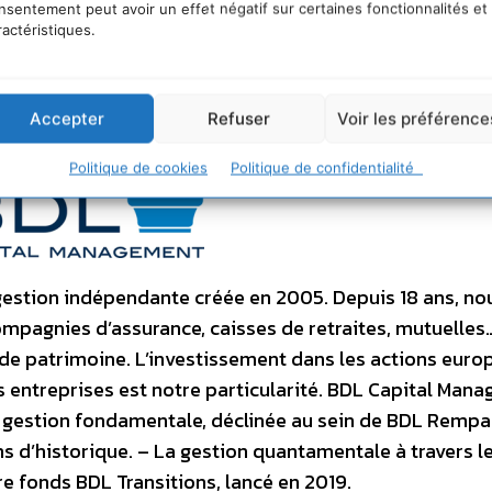
is ne nous y trompons pas, qu’il soit présent ou absent
nsentement peut avoir un effet négatif sur certaines fonctionnalités et
ractéristiques.
nère pas les actionnaires de leur nouvelle obligation : 
ie climat des entreprises dans lesquelles ils investissen
Accepter
Refuser
Voir les préférence
gement
Politique de cookies
Politique de confidentialité
estion indépendante créée en 2005. Depuis 18 ans, no
compagnies d’assurance, caisses de retraites, mutuelles…
 de patrimoine. L’investissement dans les actions eur
s entreprises est notre particularité. BDL Capital Man
 La gestion fondamentale, déclinée au sein de BDL Rempa
ns d’historique. – La gestion quantamentale à travers l
re fonds BDL Transitions, lancé en 2019.