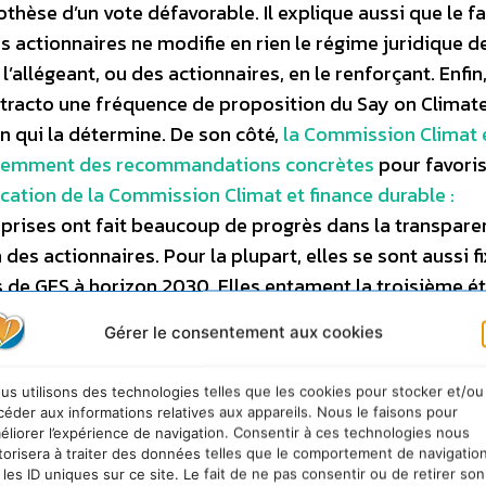
othèse d’un vote défavorable. Il explique aussi que le fa
s actionnaires ne modifie en rien le régime juridique d
’allégeant, ou des actionnaires, en le renforçant. Enfin, 
abstracto une fréquence de proposition du Say on Climate.
on qui la détermine. De son côté,
la Commission Climat 
 récemment des recommandations concrètes
pour favori
ication de la Commission Climat et finance durable :
reprises ont fait beaucoup de progrès dans la transpar
es actionnaires. Pour la plupart, elles se sont aussi f
 de GES à horizon 2030. Elles entament la troisième ét
ces objectifs. Cette phase est la plus importante car e
Gérer le consentement aux cookies
tte contre le réchauffement climatique. Elle permet à
s hausses de coûts liés la réglementation du CO2, un c
us utilisons des technologies telles que les cookies pour stocker et/ou
ashing par exemple. C’est donc la pérennité du modèle
céder aux informations relatives aux appareils. Nous le faisons pour
l est illusoire de penser que le Say on Climate est la s
éliorer l’expérience de navigation. Consentir à ces technologies nous
torisera à traiter des données telles que le comportement de navigatio
un point de passage possible et peut contribuer à la
 les ID uniques sur ce site. Le fait de ne pas consentir ou de retirer son