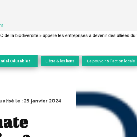
nt
 français a perdu sa mémoire hydrique et déréglé tout le territoire 
ntiel Cdurable !
L'être & les liens
Le pouvoir & l'action locale
ualisé le :
25 janvier 2024
mate