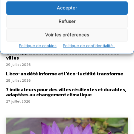
Comment le sol français a perdu sa mémoire
Accepter
hydrique et déréglé tout le territoire (2020-2026)
2 août 2026
Refuser
Développer notre attention aux espèces vivantes
non humaines avec les communs de Zoepolis
Voir les préférences
30 juillet 2026
Politique de cookies
Politique de confidentialité
Un kit citoyen pour lever les freins au
développement des forêts comestibles dans nos
villes
29 juillet 2026
L’éco-anxiété informe et l’éco-lucidité transforme
28 juillet 2026
7 indicateurs pour des villes résilientes et durables,
adaptées au changement climatique
27 juillet 2026