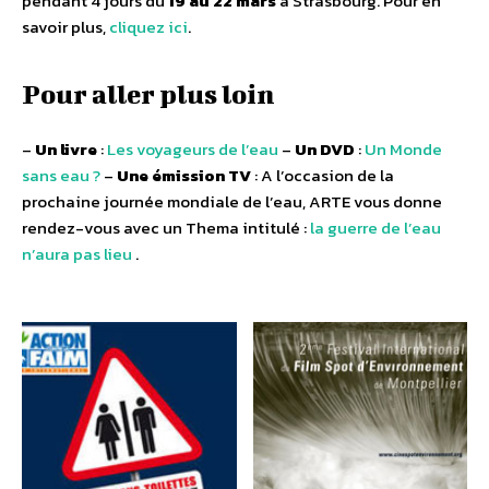
pendant 4 jours du
19 au 22 mars
à Strasbourg. Pour en
savoir plus,
cliquez ici
.
Pour aller plus loin
–
Un livre
:
Les voyageurs de l’eau
–
Un DVD
:
Un Monde
sans eau ?
–
Une émission TV
: A l’occasion de la
prochaine journée mondiale de l’eau, ARTE vous donne
rendez-vous avec un Thema intitulé :
la guerre de l’eau
n’aura pas lieu
.