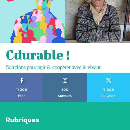
Cdurable !
Solutions pour agir & coopérer avec le vivant
11,000
200
18,000
Fans
Suiveurs
Suiveurs
Rubriques