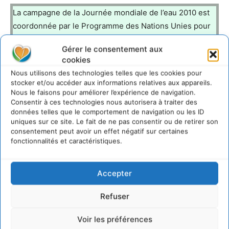
La campagne de la Journée mondiale de l’eau 2010 est
coordonnée par le Programme des Nations Unies pour
l’Environnement (PNUE) pour le compte d’ ONU-Eau, en
Gérer le consentement aux
collaboration avec la FAO, le PNUD, la CEE de l’ONU, l’
cookies
UNICEF, l’ UNESCO, ONU-Habitat, l’ OMS, et le
Nous utilisons des technologies telles que les cookies pour
Programme de la Décennie des nations unies sur l’eau
stocker et/ou accéder aux informations relatives aux appareils.
consacré au plaidoyer et à la communication, ainsi
Nous le faisons pour améliorer l’expérience de navigation.
Consentir à ces technologies nous autorisera à traiter des
qu’avec des organisations partenaires telles que
données telles que le comportement de navigation ou les ID
l’Association internationale de l’eau, le Fonds mondial
uniques sur ce site. Le fait de ne pas consentir ou de retirer son
consentement peut avoir un effet négatif sur certaines
pour la nature et le Conseil mondial de l’eau.
fonctionnalités et caractéristiques.
Accepter
LAISSER UN COMMENTAIRE
Refuser
CONNECTER POUR LAISSER UN COMMENTAIRE
Voir les préférences