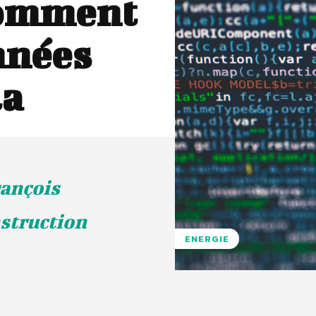
 comment
nnées
la
rançois
struction
ENERGIE