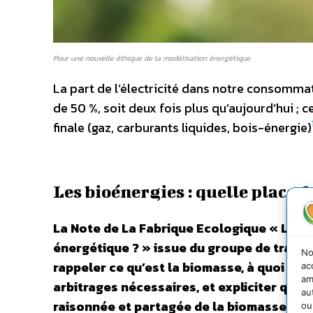
Pour une nouvelle éthique de la modélisation énergétique
La part de l’électricité dans notre consomma
de 50 %, soit deux fois plus qu’aujourd’hui ; 
finale (gaz, carburants liquides, bois-énergie)
Les bioénergies : quelle place d
La Note de La Fabrique Ecologique « Les bi
énergétique ? » issue du groupe de travail
No
rappeler ce qu’est la biomasse, à quoi elle
ac
am
arbitrages nécessaires, et expliciter qu
au
raisonnée et partagée de la biomasse dans 
ou