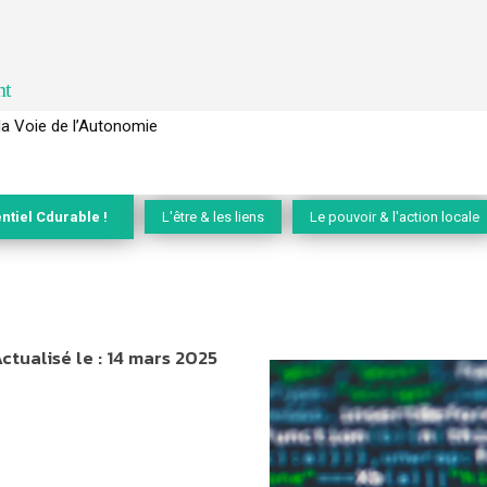
nt
 pour lever les freins au développement des forêts comestibles dans 
ntiel Cdurable !
L'être & les liens
Le pouvoir & l'action locale
ctualisé le :
14 mars 2025