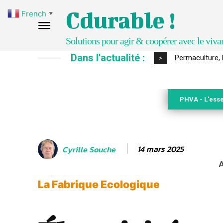
Cdurable !
French
▼
Solutions pour agir & coopérer avec le viva
Dans l'actualité :
Un kit citoyen
>
PHVA - L'esse
14 mars 2025
Cyrille Souche
A
La Fabrique Ecologique