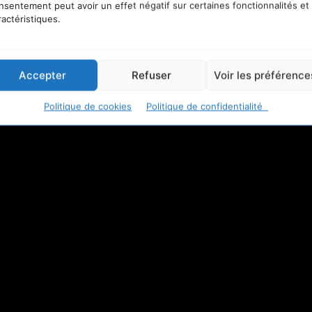
nsentement peut avoir un effet négatif sur certaines fonctionnalités et
 pour atteindre la « neutralité carbone » en 2050, 
ractéristiques.
 à la thématique de la biomasse, une source d’éner
 prise en compte dans les débats publics.
Accepter
Refuser
Voir les préférence
Politique de cookies
Politique de confidentialité