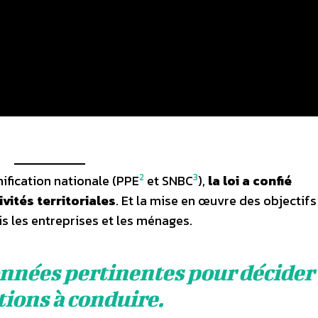
2
3
ification nationale (PPE
et SNBC
),
la loi a confié
vités territoriales
. Et la mise en œuvre des objectifs
is les entreprises et les ménages.
onnées pertinentes pour décider
tions à conduire.