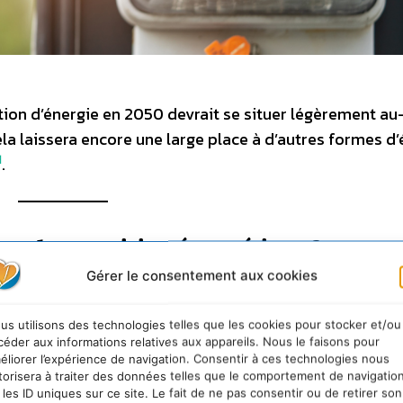
tion d’énergie en 2050 devrait se situer légèrement a
cela laissera encore une large place à d’autres formes d
1
.
ans la transition énergétique ?
Gérer le consentement aux cookies
oénergies : quelle place dans la transition
 initié par François Demarcq a un double objectif :
us utilisons des technologies telles que les cookies pour stocker et/ou
 peut servir pour mettre en lumière les limites et le
céder aux informations relatives aux appareils. Nous le faisons pour
éliorer l’expérience de navigation. Consentir à ces technologies nous
elques messages simples pour une prise en compte
torisera à traiter des données telles que le comportement de navigatio
les politiques publiques. Alors que la révision de 
 les ID uniques sur ce site. Le fait de ne pas consentir ou de retirer son