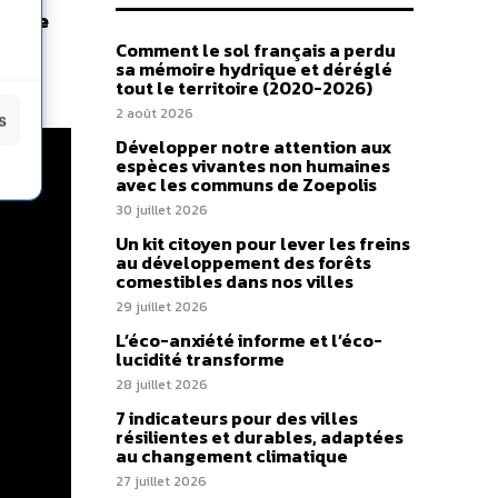
cette
gie
Comment le sol français a perdu
sa mémoire hydrique et déréglé
tout le territoire (2020-2026)
2 août 2026
s
Développer notre attention aux
espèces vivantes non humaines
avec les communs de Zoepolis
30 juillet 2026
Un kit citoyen pour lever les freins
au développement des forêts
comestibles dans nos villes
29 juillet 2026
L’éco-anxiété informe et l’éco-
lucidité transforme
28 juillet 2026
7 indicateurs pour des villes
résilientes et durables, adaptées
au changement climatique
27 juillet 2026