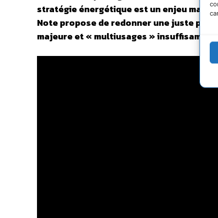
co
stratégie énergétique est un enjeu majeur
ca
Note propose de redonner une juste place
majeure et « multiusages » insuffisamment